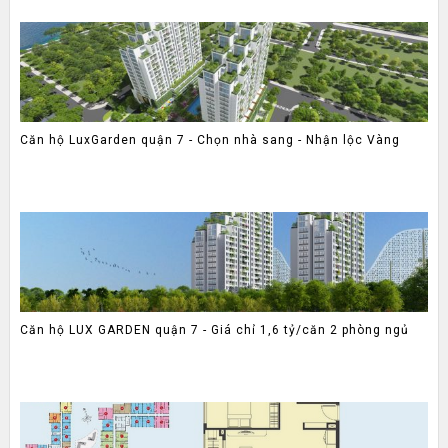
Căn hộ LuxGarden quận 7 - Chọn nhà sang - Nhận lộc Vàng
Căn hộ LUX GARDEN quận 7 - Giá chỉ 1,6 tỷ/căn 2 phòng ngủ