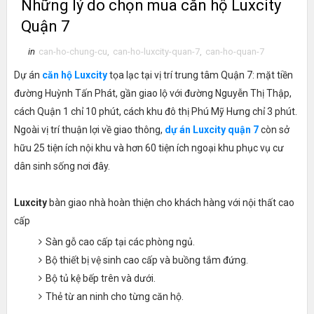
Những lý do chọn mua căn hộ Luxcity
Quận 7
in
can-ho-chung-cu
,
can-ho-luxcity-quan-7
,
can-ho-quan-7
Dự án
căn hộ Luxcity
tọa lạc tại vị trí trung tâm Quận 7: mặt tiền
đường Huỳnh Tấn Phát, gần giao lộ với đường Nguyễn Thị Thập,
cách Quận 1 chỉ 10 phút, cách khu đô thị Phú Mỹ Hưng chỉ 3 phút.
Ngoài vị trí thuận lợi về giao thông,
dự án Luxcity quận 7
còn sở
hữu 25 tiện ích nội khu và hơn 60 tiện ích ngoại khu phục vụ cư
dân sinh sống nơi đây.
Luxcity
bàn giao nhà hoàn thiện cho khách hàng với nội thất cao
cấp
Sàn gỗ cao cấp tại các phòng ngủ.
Bộ thiết bị vệ sinh cao cấp và buồng tắm đứng.
Bộ tủ kệ bếp trên và dưới.
Thẻ từ an ninh cho từng căn hộ.