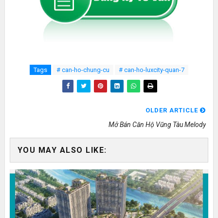
Tags
# can-ho-chung-cu
# can-ho-luxcity-quan-7
OLDER ARTICLE
Mở Bán Căn Hộ Vũng Tàu Melody
YOU MAY ALSO LIKE: