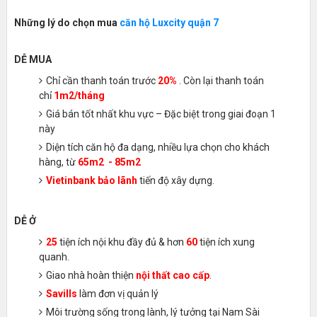
Những lý do chọn mua
căn hộ Luxcity quận 7
DỄ MUA
Chỉ cần thanh toán trước
20%
. Còn lại thanh toán
chỉ
1m2/tháng
Giá bán tốt nhất khu vực – Đặc biệt trong giai đoạn 1
này
Diện tích căn hộ đa dạng, nhiều lựa chọn cho khách
hàng, từ
65m2 - 85m2
Vietinbank bảo lãnh
tiến độ xây dựng.
DỄ Ở
25
tiện ích nội khu đầy đủ & hơn
60
tiện ích xung
quanh.
Giao nhà hoàn thiện
nội thất cao cấp
.
Savills
làm đơn vị quản lý
Môi trường sống trong lành, lý tưởng tại Nam Sài