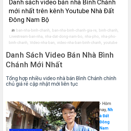
Danh sách video bán nhà Bình Chánh
mới nhất trên kênh Youtube Nhà Đất
Đông Nam Bộ
in
ban-nha-binh-chanh
,
ban-nha-binh-chanh-gia-re
,
binh-chanh
,
Livestream-ban-nha
,
nha-dat-dong-nam-bo
,
nha-pho
,
nha-pho-
binh-chanh
,
Video-nha-ban
,
video-nha-ban-binh-chanh
,
youtube
Danh Sách Video Bán Nhà Bình
Chánh Mới Nhất
Tổng hợp nhiều video nhà bán Bình Chánh chính
chủ giá rẻ cập nhật mới liên tục
Hôm
nay,
Nh
à Đất
Đông
Nam