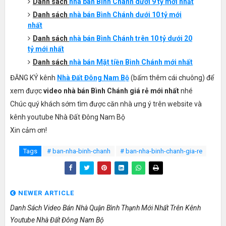
Danh sách
nhà bán
Bình Chánh
dưới 9 tỷ mới nhất
Danh sách
nhà bán
Bình Chánh
dưới 10 tỷ mới
nhất
Danh sách
nhà bán
Bình Chánh
trên 10 tỷ dưới 20
tỷ mới nhất
Danh sách
nhà bán Mặt tiền
Bình Chánh
mới nhất
ĐĂNG KÝ kênh
Nhà Đất Đông Nam Bộ
(bấm thêm cái chuông) để
xem được
video nhà bán Bình Chánh giá rẻ mới nhất
nhé
Chúc quý khách sớm tìm được căn nhà ưng ý trên website và
kênh youtube Nhà Đất Đông Nam Bộ
Xin cảm ơn!
Tags
# ban-nha-binh-chanh
# ban-nha-binh-chanh-gia-re
NEWER ARTICLE
Danh Sách Video Bán Nhà Quận Bình Thạnh Mới Nhất Trên Kênh
Youtube Nhà Đất Đông Nam Bộ