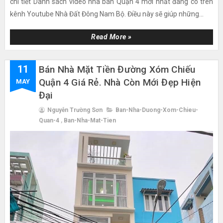
chi tiết Danh sách video nhà bán Quận 4 mới nhất đang có trên
kênh Youtube Nhà Đất Đông Nam Bộ. Điều này sẽ giúp những...
Read More »
11
Bán Nhà Mặt Tiền Đường Xóm Chiếu
Quận 4 Giá Rẻ. Nhà Còn Mới Đẹp Hiện
MAY
Đại
Nguyễn Trường Sơn
Ban-Nha-Duong-Xom-Chieu-
Quan-4
,
Ban-Nha-Mat-Tien