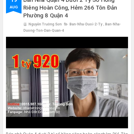
Riêng Hoàn Công, Hẻm 266 Tôn Đản
AUG
Phường 8 Quận 4
Nguyễn Trường Sơn
Ban-Nha-Duoi-2-Ty
,
Ban-Nha-
Duong-Ton-Dan-Quan-4