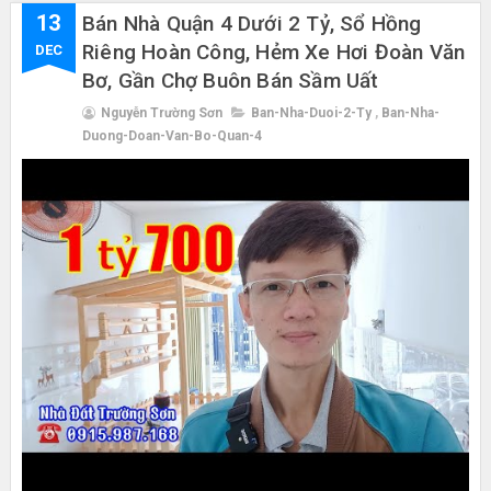
13
Bán Nhà Quận 4 Dưới 2 Tỷ, Sổ Hồng
Riêng Hoàn Công, Hẻm Xe Hơi Đoàn Văn
DEC
Bơ, Gần Chợ Buôn Bán Sầm Uất
Nguyễn Trường Sơn
Ban-Nha-Duoi-2-Ty
,
Ban-Nha-
Duong-Doan-Van-Bo-Quan-4