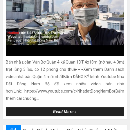
Bán nhà Đoàn Văn Bơ Quận 4 kế Quận 1DT 4x18m (nở hậu 4,3m)
trệt lửng 3 lầu, có 12 phòng cho thuê-----Xem thêm Danh sách
video nhà bán Quận 4 mới nhấtBấm ĐĂNG KÝ kênh Youtube Nhà
Đất Đông Nam Bộ để xem nhiều video bán nhà
hơn.Link: https://www.youtube.com/c/NhadatDongNamBo(Bấm
thêm cái chuông...
Read More »