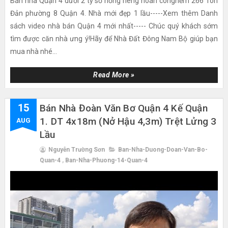
Bán nhà Quận 4 dưới 2 tỷ sổ hồng riêng hoàn cônghẻm 266 Tôn
Đản phường 8 Quận 4. Nhà mới đẹp 1 lầu-----Xem thêm Danh
sách video nhà bán Quận 4 mới nhất----- Chúc quý khách sớm
tìm được căn nhà ưng ý!Hãy để Nhà Đất Đông Nam Bộ giúp bạn
mua nhà nhé...
Read More »
15
Bán Nhà Đoàn Văn Bơ Quận 4 Kế Quận
1. DT 4x18m (nở Hậu 4,3m) Trệt Lửng 3
AUG
Lầu
Nguyễn Trường Sơn
Ban-Nha-Duong-Doan-Van-Bo-
Quan-4
,
Ban-Nha-Phuong-14-Quan-4