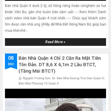
Bán nhà Quận 4 dưới 2 tỷ, sổ hồng riêng hoàn cônghẻm xe hơi
Đoàn Văn Bơ, gần chợ buôn bán sầm uất-----Xem thêm Danh
sách video nhà bán Quận 4 mới nhất----- Chúc quý khách sớm
tìm được căn nhà ưng ý!Hãy để Nhà Đất Đông Nam Bộ giúp bạn
mua nhà nhé...
Read More »
08
Bán Nhà Quận 4 Chỉ 2 Căn Ra Mặt Tiền
Tôn Đản. DT 8,6 X 6,1m 2 Lầu BTCT,
DEC
(tầng Mái BTCT)
Nguyễn Trường Sơn
Ban-Nha-Duong-Ton-Dan-Quan-4
,
Ban-Nha-Phuong-13-Quan-4