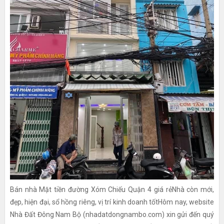
Bán nhà Mặt tiền đường Xóm Chiếu Quận 4 giá rẻNhà còn mới,
đẹp, hiện đại, sổ hồng riêng, vị trí kinh doanh tốtHôm nay, website
Nhà Đất Đông Nam Bộ (nhadatdongnambo.com) xin gửi đến quý