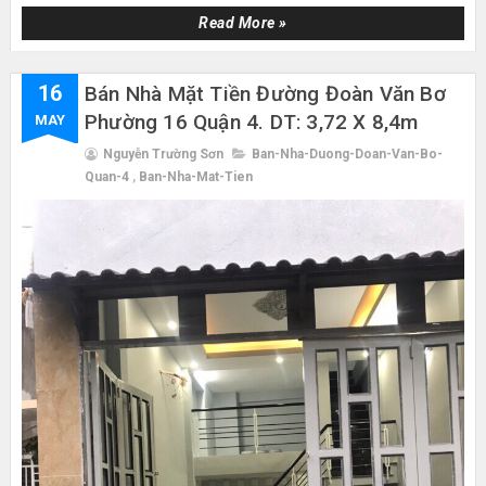
Read More »
16
Bán Nhà Mặt Tiền Đường Đoàn Văn Bơ
Phường 16 Quận 4. DT: 3,72 X 8,4m
MAY
Nguyễn Trường Sơn
Ban-Nha-Duong-Doan-Van-Bo-
Quan-4
,
Ban-Nha-Mat-Tien