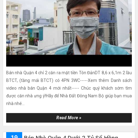
Bán nhà Quận 4 chỉ 2 căn ra mặt tiền Tôn ĐảnDT 8,6 x 6,1m 2 lầu
BTCT, (tầng mái BTCT) có 4PN 3WC-----Xem thêm Danh sách
video nhà bán Quận 4 mới nhất----- Chúc quý khách sớm tìm
được căn nhà ưng ý!Hãy để Nhà Đất Đông Nam Bộ giúp bạn mua
nhà nhé...
Read More »
19
Bán Nhà Quận 4 Dưới 2 Tỷ Sổ Hồng