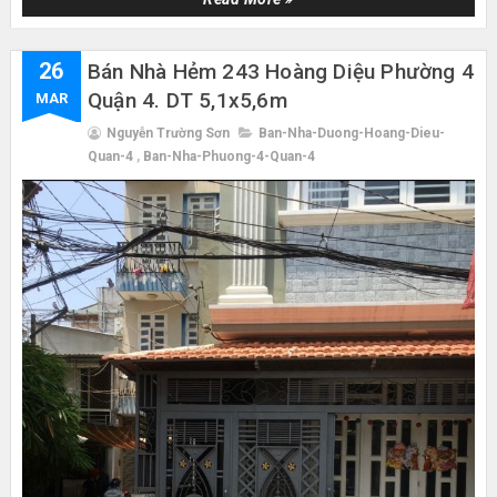
26
Bán Nhà Hẻm 243 Hoàng Diệu Phường 4
Quận 4. DT 5,1x5,6m
MAR
Nguyễn Trường Sơn
Ban-Nha-Duong-Hoang-Dieu-
Quan-4
,
Ban-Nha-Phuong-4-Quan-4