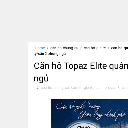
Home
/
can-ho-chung-cu
/
can-ho-gia-re
/
can-ho-qu
tỷ/căn 2 phòng ngủ
Căn hộ Topaz Elite quận
ngủ
in
can-ho-chung-cu
,
can-ho-gia-re
,
can-ho-quan-8
,
can