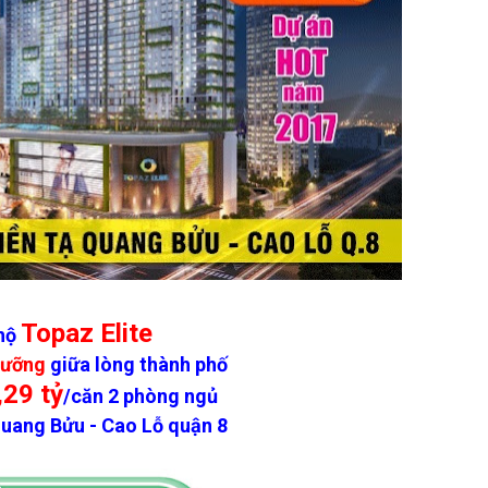
Topaz Elite
hộ
dưỡng
giữa lòng thành phố
,29 tỷ
/căn 2 phòng ngủ
uang Bửu - Cao Lỗ quận 8