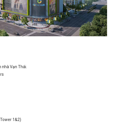
 nhà Vạn Thái.
ers
x Tower 1&2)