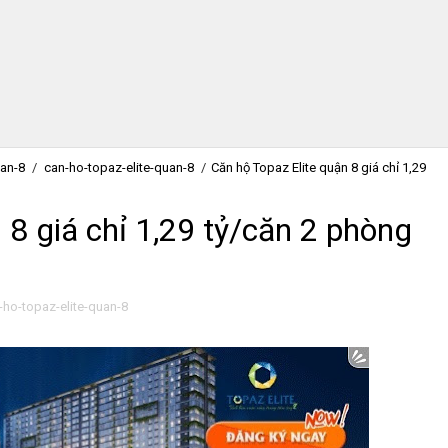
an-8
/
can-ho-topaz-elite-quan-8
/
Căn hộ Topaz Elite quận 8 giá chỉ 1,29
 8 giá chỉ 1,29 tỷ/căn 2 phòng
-ho-topaz-elite-quan-8