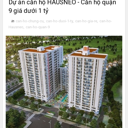
Dự án căn hộ HAUSNEO - Căn hộ quận
9 giá dưới 1 tỷ
in
can-ho-chung-cu
,
can-ho-duoi-1-ty
,
can-ho-gia-re
,
can-ho-
Hausneo
,
can-ho-quan-9