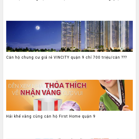
Căn hộ chung cư giá rẻ VINCITY quận 9 chỉ 700 triệu/căn ???
Hái khế vàng cùng căn hộ First Home quận 9