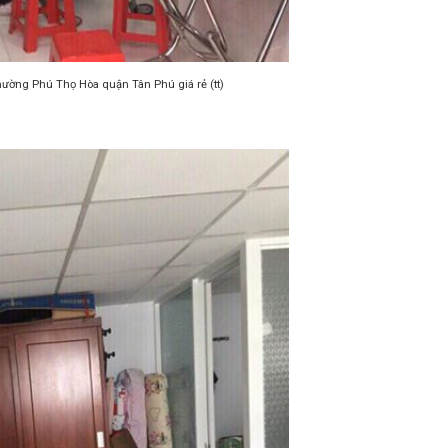
ường Phú Thọ Hòa quận Tân Phú giá rẻ (tt)