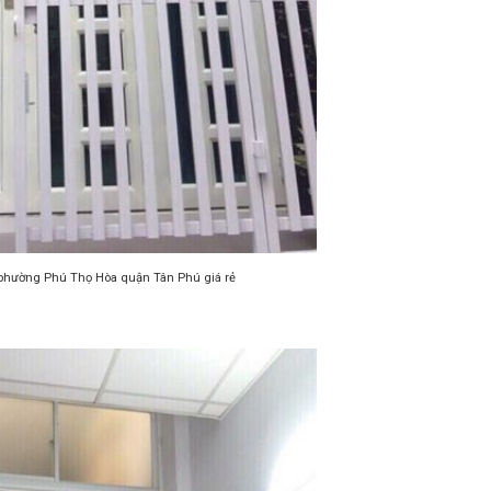
phường Phú Thọ Hòa quận Tân Phú giá rẻ