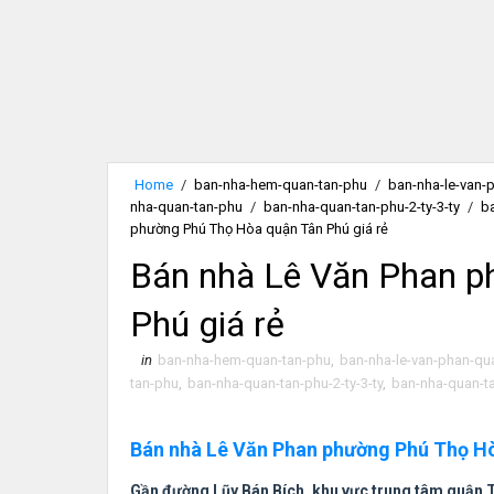
Home
/
ban-nha-hem-quan-tan-phu
/
ban-nha-le-van-
nha-quan-tan-phu
/
ban-nha-quan-tan-phu-2-ty-3-ty
/
b
phường Phú Thọ Hòa quận Tân Phú giá rẻ
Bán nhà Lê Văn Phan p
Phú giá rẻ
in
ban-nha-hem-quan-tan-phu
,
ban-nha-le-van-phan-qu
tan-phu
,
ban-nha-quan-tan-phu-2-ty-3-ty
,
ban-nha-quan-ta
Bán nhà Lê Văn Phan phường Phú Thọ Hò
Gần đường Lũy Bán Bích, khu vực trung tâm quận Tâ