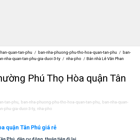
phan-quan-tan-phu
/
ban-nha-phuong-phu-tho-hoa-quan-tan-phu
/
ban-
an-nha-quan-tan-phu-gia-duoi-3-ty
/
nha-pho
/
Bán nhà Lê Văn Phan
hường Phú Thọ Hòa quận Tân
an-tan-phu
,
ban-nha-phuong-phu-tho-hoa-quan-tan-phu
,
ban-nha-quan-
n-phu-gia-duoi-3-ty
,
nha-pho
a quận Tân Phú giá rẻ
n Phú, dân cư đông, thuận tiện đi lại