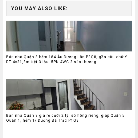
YOU MAY ALSO LIKE:
Bán nhà Quận 8 hẻm 184 Âu Dương Lân P3Q8, gần cầu chữ Y.
DT 4x21,3m trệt 3 lầu, 5PN 4WC 2 sân thượng
Bán nhà Quận 8 giá rẻ dưới 2 tỷ, sổ hồng riêng, giáp Quận 5
Quận 1, hẻm 1/ Dương Bá Trạc P1Q8