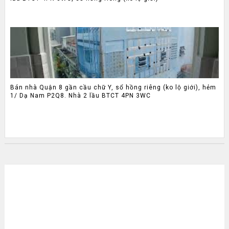
Bán nhà Quận 8 gần cầu chữ Y, sổ hồng riêng (ko lộ giới), hẻm
1/ Dạ Nam P2Q8. Nhà 2 lầu BTCT 4PN 3WC