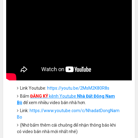
Link Youtube:
https://youtu.be/2MsM2K80R8s
Bấm
ĐĂNG KÝ
kênh Youtube
Nhà Đất Đông Nam
Bộ
để xem nhiều video bán nhà hơn.
Link:
https://www.youtube.com/c/NhadatDongNam
Bo
(Nhớ bấm thêm cái chuông để nhận thông báo khi
có video bán nhà mới nhất nhé)