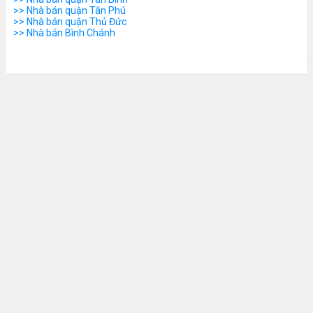
>> Nhà bán quận Tân Phú
>> Nhà bán quận Thủ Đức
>> Nhà bán Bình Chánh