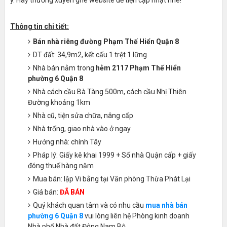
ý. Hãy thường xuyên ghé website để tiện cập nhật nhé!
Thông tin chi tiết:
Bán nhà riêng đường Phạm Thế Hiển Quận 8
DT đất: 34,9m2, kết cấu 1 trệt 1 lững
Nhà bán nằm trong
hẻm 2117 Phạm Thế Hiển
phường 6 Quận 8
Nhà cách cầu Bà Tàng 500m, cách cầu Nhị Thiên
Đường khoảng 1km
Nhà cũ, tiện sửa chữa, nâng cấp
Nhà trống, giao nhà vào ở ngay
Hướng nhà: chính Tây
Pháp lý: Giấy kê khai 1999 + Số nhà Quận cấp + giấy
đóng thuế hàng năm
Mua bán: lập Vi bằng tại Văn phòng Thừa Phát Lại
Giá bán:
ĐÃ BÁN
Quý khách quan tâm và có nhu cầu
mua nhà bán
phường 6 Quận 8
vui lòng liên hệ Phòng kinh doanh
Nhà phố Nhà đất Đông Nam Bộ