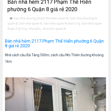
Bán nhà hẻm 2117 Phạm Thế Hiển
phường 6 Quận 8 giá rẻ 2020
in
ban-nha-duong-pham-the-hien-quan-8
,
ban-nha-phuong-6-
quan-8
,
ban-nha-quan-8
,
ban-nha-quan-8-duoi-2-ty
,
ban-nha-quan-
8-gia-2-ty-3-ty
,
nha-pho
,
nha-pho-quan-8
Bán nhà hẻm 2117 Phạm Thế Hiển phường 6 Quận
8 giá rẻ 2020
Nhà cách cầu Bà Tàng 500m, cách cầu Nhị Thiên Đường khoảng
1km