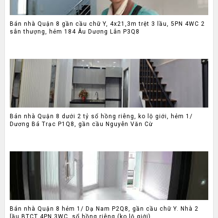
Bán nhà Quận 8 gần cầu chữ Y, 4x21,3m trệt 3 lầu, 5PN 4WC 2
sân thượng, hẻm 184 Âu Dương Lân P3Q8
Bán nhà Quận 8 dưới 2 tỷ sổ hồng riêng, ko lộ giới, hẻm 1/
Dương Bá Trạc P1Q8, gần cầu Nguyễn Văn Cừ
Bán nhà Quận 8 hẻm 1/ Dạ Nam P2Q8, gần cầu chữ Y. Nhà 2
lầu BTCT 4PN 3WC, sổ hồng riêng (ko lộ giới)