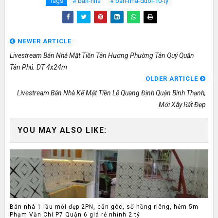
Tags
# ban-nha
# ban-nha-duoi-10-ty
NEWER ARTICLE
Livestream Bán Nhà Mặt Tiền Tân Hương Phường Tân Quý Quận
Tân Phú. DT 4x24m
OLDER ARTICLE
Livestream Bán Nhà Kế Mặt Tiền Lê Quang Định Quận Bình Thạnh,
Mới Xây Rất Đẹp
YOU MAY ALSO LIKE:
Bán nhà 1 lầu mới đẹp 2PN, căn góc, sổ hồng riêng, hẻm 5m
Phạm Văn Chí P7 Quận 6 giá rẻ nhỉnh 2 tỷ