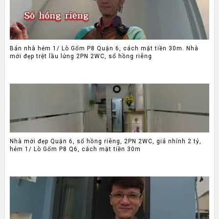
Bán nhà hẻm 1/ Lò Gốm P8 Quận 6, cách mặt tiền 30m. Nhà
mới đẹp trệt lầu lửng 2PN 2WC, sổ hồng riêng
Nhà mới đẹp Quận 6, sổ hồng riêng, 2PN 2WC, giá nhỉnh 2 tỷ,
hẻm 1/ Lò Gốm P8 Q6, cách mặt tiền 30m