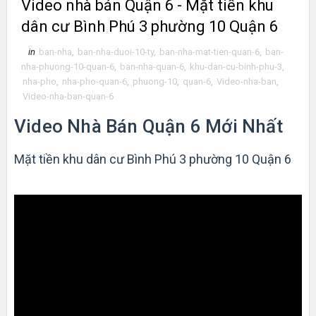
Video nhà bán Quận 6 - Mặt tiền khu
dân cư Bình Phú 3 phường 10 Quận 6
in
ban-nha
,
ban-nha-duoi-10-ty
,
ban-nha-mat-tien-quan-6
,
ban-
nha-phuong-10-quan-6
,
ban-nha-quan-6
,
khu-dan-cu-binh-phu-3
,
nha-pho
,
nha-pho-quan-6
,
phuong-10
,
quan-6
,
Video-nha-ban
,
Video-nha-ban-quan-6
Video Nhà Bán Quận 6 Mới Nhất
Mặt tiền khu dân cư Bình Phú 3 phường 10 Quận 6