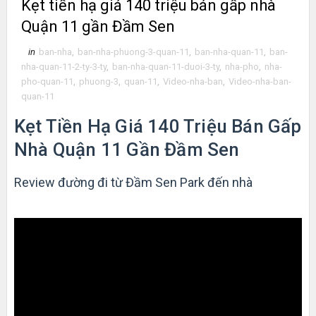
Kẹt tiền hạ giá 140 triệu bán gấp nhà
Quận 11 gần Đầm Sen
in
ban-nha
,
ban-nha-phuong-3-quan-11
,
ban-nha-quan-11
,
ban-
nha-quan-11-2-ty-3-ty
,
ban-nha-quan-11-duoi-3-ty
,
nha-pho
,
nha-
pho-quan-11
,
phuong-3
,
quan-11
,
Video-nha-ban
,
Video-nha-ban-
quan-11
Kẹt Tiền Hạ Giá 140 Triệu Bán Gấp
Nhà Quận 11 Gần Đầm Sen
Review đường đi từ Đầm Sen Park đến nhà