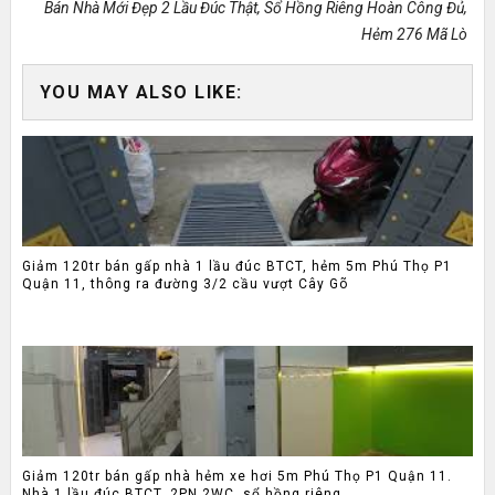
Bán Nhà Mới Đẹp 2 Lầu Đúc Thật, Sổ Hồng Riêng Hoàn Công Đủ,
Hẻm 276 Mã Lò
YOU MAY ALSO LIKE:
Giảm 120tr bán gấp nhà 1 lầu đúc BTCT, hẻm 5m Phú Thọ P1
Quận 11, thông ra đường 3/2 cầu vượt Cây Gõ
Giảm 120tr bán gấp nhà hẻm xe hơi 5m Phú Thọ P1 Quận 11.
Nhà 1 lầu đúc BTCT, 2PN 2WC, sổ hồng riêng