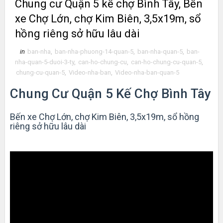
Chung cư Quận 5 kế chợ Bình Tây, Bến
xe Chợ Lớn, chợ Kim Biên, 3,5x19m, sổ
hồng riêng sở hữu lâu dài
in
ban-nha
,
ban-nha-phuong-14-quan-5
,
ban-nha-quan-5
,
ban-
nha-quan-5-duoi-3-ty
,
can-ho-chung-cu
,
can-ho-chung-cu-quan-5
,
chung-cu-quan-5
,
Video-nha-ban
,
Video-nha-ban-quan-5
Chung Cư Quận 5 Kế Chợ Bình Tây
Bến xe Chợ Lớn, chợ Kim Biên, 3,5x19m, sổ hồng
riêng sở hữu lâu dài