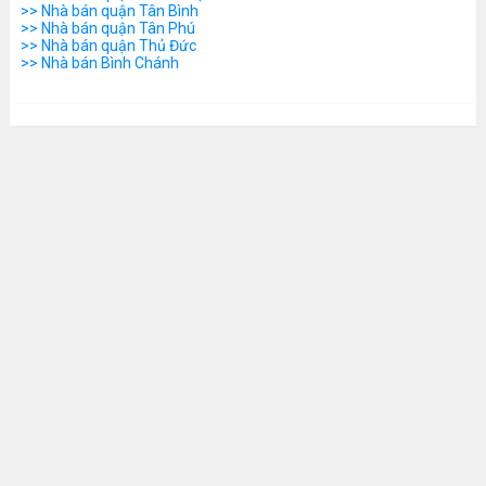
>> Nhà bán quận Tân Bình
>> Nhà bán quận Tân Phú
>> Nhà bán quận Thủ Đức
>> Nhà bán Bình Chánh