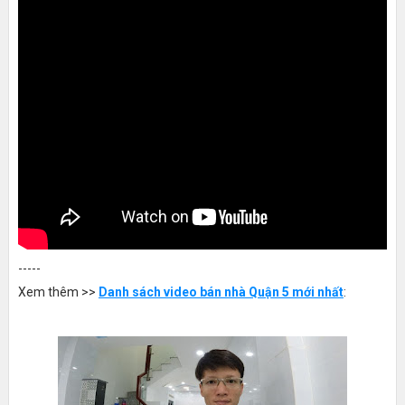
-----
Xem thêm >>
Danh sách video bán nhà Quận 5 mới nhất
: