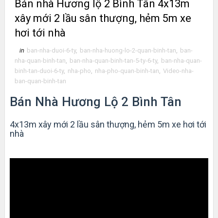
Bán nhà Hương lộ 2 Bình Tân 4x13m
xây mới 2 lầu sân thượng, hẻm 5m xe
hơi tới nhà
in
ban-nha-duoi-6-ty
,
ban-nha-huong-lo-2-quan-binh-tan
,
ban-
nha-quan-binh-tan
,
ban-nha-quan-binh-tan-5-ty-6-ty
,
ban-nha-quan-
binh-tan-duoi-6-ty
,
nha-pho
,
nha-pho-quan-binh-tan
,
Video-nha-
ban-quan-binh-tan
Bán Nhà Hương Lộ 2 Bình Tân
4x13m xây mới 2 lầu sân thượng, hẻm 5m xe hơi tới
nhà