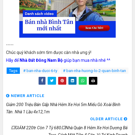
-----
Chúc quý khách sớm tìm được căn nhà ưng ý!
Hãy để
Nhà Đất Đông Nam Bộ
giúp bạn mua nhà nhé ^^
Tags
# ban-nha-duoi-6-ty
# ban-nha-huong-lo-2-quan-binh-tan
NEWER ARTICLE
Giảm 200 Triệu Bán Gấp Nhà Hẻm Xe Hơi 5m Miếu Gò Xoài Bình
Tân. Nhà 1 Lầu 4x12,1m
OLDER ARTICLE
💥GIẢM 220tr Còn 7 Tỷ 680💥nhà Quận 8 Hẻm Xe Hơi Dương Bá