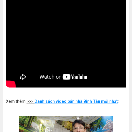
-----
Xem thêm
>>>
Danh sách video bán nhà Bình Tân mới nhất
: