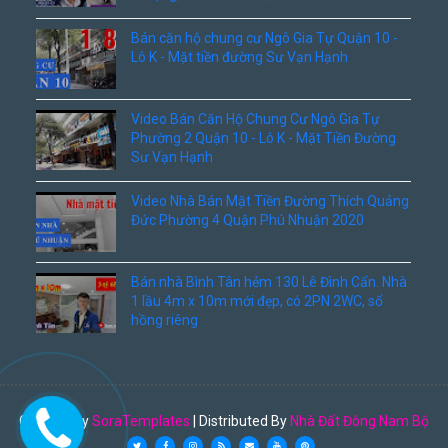
Bán căn hộ chung cư Ngô Gia Tự Quận 10 -
Lô K - Mặt tiền đường Sư Vạn Hạnh
Video Bán Căn Hộ Chung Cư Ngô Gia Tự
Phường 2 Quận 10 - Lô K - Mặt Tiền Đường
Sư Vạn Hạnh
Video Nhà Bán Mặt Tiền Đường Thích Quảng
Đức Phường 4 Quận Phú Nhuận 2020
Bán nhà Bình Tân hẻm 130 Lê Đình Cẩn. Nhà
1 lầu 4m x 10m mới đẹp, có 2PN 2WC, sổ
hồng riêng
Created By
SoraTemplates
| Distributed By
Nhà Đất Đông Nam Bộ