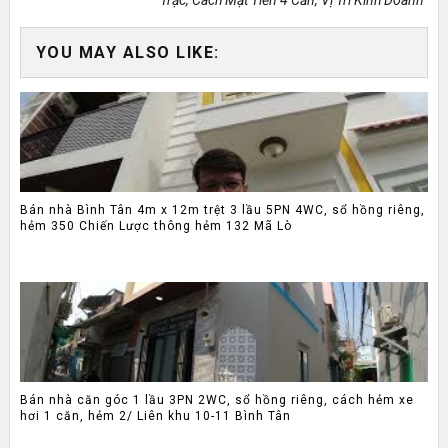
Trạc, Cách Mặt Tiền 4 Căn, Vị Trí Kinh Doanh
YOU MAY ALSO LIKE:
Bán nhà Bình Tân 4m x 12m trệt 3 lầu 5PN 4WC, sổ hồng riêng,
hẻm 350 Chiến Lược thông hẻm 132 Mã Lò
Bán nhà căn góc 1 lầu 3PN 2WC, sổ hồng riêng, cách hẻm xe
hơi 1 căn, hẻm 2/ Liên khu 10-11 Bình Tân