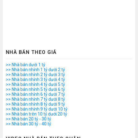
NHÀ BÁN THEO GIÁ
>> Nhà bán dưới 1 tỷ
>> Nhà bán nhỉnh 1 tỷ dưới 2 tỷ
>> Nhà bán nhỉnh 2 tỷ dưới 3 tỷ
>> Nhà bán nhỉnh 3 tỷ dưới 4 tỷ
>> Nhà bán nhỉnh 4 tỷ dưới 5 tỷ
>> Nhà bán nhỉnh 5 tỷ dưới 6 tỷ
>> Nhà bán nhỉnh 6 tỷ dưới 7 tỷ
>> Nhà bán nhỉnh 7 tỷ dưới 8 tỷ
>> Nhà bán nhỉnh 8 tỷ dưới 9 tỷ
>> Nhà bán nhỉnh 9 tỷ dưới 10 tỷ
>> Nhà bán trên 10 tỷ dưới 20 tỷ
>> Nhà bán 20 tỷ - 30 tỷ
>> Nhà bán 30 tỷ - 40 tỷ