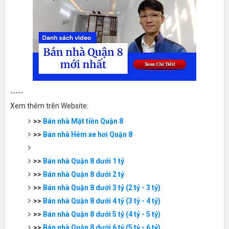
-----
Xem thêm trên Website:
>>
Bán nhà Mặt tiền Quận 8
>>
Bán nhà Hẻm xe hơi Quận 8
>>
Bán nhà Quận 8 dưới 1 tỷ
>>
Bán nhà Quận 8 dưới 2 tỷ
>>
Bán nhà Quận 8 dưới 3 tỷ (2 tỷ - 3 tỷ)
>>
Bán nhà Quận 8 dưới 4 tỷ (3 tỷ - 4 tỷ)
>>
Bán nhà Quận 8 dưới 5 tỷ (4 tỷ - 5 tỷ)
>>
Bán nhà Quận 8 dưới 6 tỷ (5 tỷ - 6 tỷ)