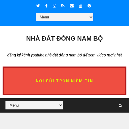
NHÀ ĐẤT ĐÔNG NAM BỘ
đăng ký kênh youtube nhà đất đông nam bộ để xem video mới nhất
NƠI GỬI TRỌN NIỀM TIN