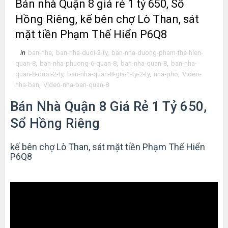
Bán nhà Quận 8 giá rẻ 1 tỷ 650, Sổ
Hồng Riêng, kế bên chợ Lò Than, sát
mặt tiền Phạm Thế Hiển P6Q8
in
ban-nha
,
ban-nha-duoi-2-ty
,
ban-nha-duong-pham-the-hien-
quan-8
,
ban-nha-phuong-6-quan-8
,
ban-nha-quan-8
,
ban-nha-
quan-8-duoi-2-ty
,
ban-nha-quan-8-gia-1-ty-2-ty
,
nha-pho
,
Video-
nha-ban
,
Video-nha-ban-quan-8
Bán Nhà Quận 8 Giá Rẻ 1 Tỷ 650,
Sổ Hồng Riêng
kế bên chợ Lò Than, sát mặt tiền Phạm Thế Hiển
P6Q8