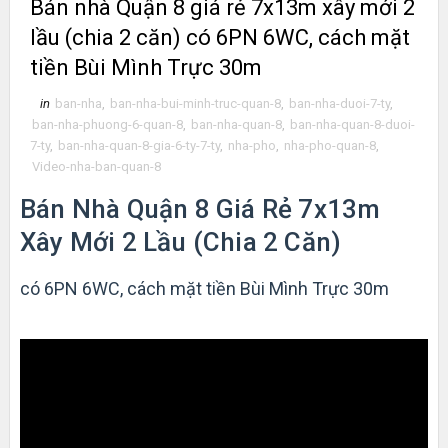
Bán nhà Quận 8 giá rẻ 7x13m xây mới 2
lầu (chia 2 căn) có 6PN 6WC, cách mặt
tiền Bùi Mình Trực 30m
in
ban-nha
,
ban-nha-bui-minh-truc-quan-8
,
ban-nha-duoi-7-ty
,
ban-nha-phuong-6-quan-8
,
ban-nha-quan-8
,
ban-nha-quan-8-duoi-
7-ty
,
ban-nha-quan-8-gia-6-ty-7-ty
,
nha-pho
,
nha-pho-quan-8
,
Video-nha-ban-quan-8
Bán Nhà Quận 8 Giá Rẻ 7x13m
Xây Mới 2 Lầu (chia 2 Căn)
có 6PN 6WC, cách mặt tiền Bùi Mình Trực 30m