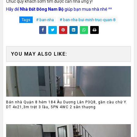
Chúc quý khách sớm tìm được căn nhà ưng ý!
Hãy để
Nhà Đất Đông Nam Bộ
giúp bạn mua nhà nhé ^^
Tags
# ban-nha
# ban-nha-bui-minh-truc-quan-8
YOU MAY ALSO LIKE:
Bán nhà Quận 8 hẻm 184 Âu Dương Lân P3Q8, gần cầu chữ Y.
DT 4x21,3m trệt 3 lầu, 5PN 4WC 2 sân thượng