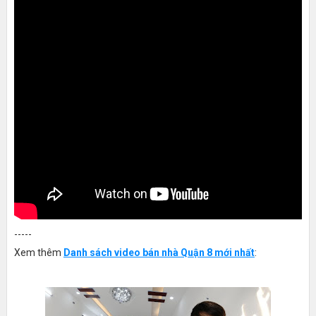
-----
Xem thêm
Danh sách video bán nhà Quận 8 mới nhất
: