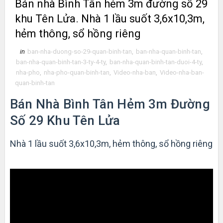
Bán nhà Bình Tân hẻm 3m đường số 29
khu Tên Lửa. Nhà 1 lầu suốt 3,6x10,3m,
hẻm thông, sổ hồng riêng
in
ban-nha-duong-so-29-quan-binh-tan
,
ban-nha-quan-binh-tan
,
ban-nha-quan-binh-tan-3-ty-4-ty
,
ban-nha-quan-binh-tan-duoi-4-ty
,
nha-pho
,
nha-pho-quan-binh-tan
,
Video-nha-ban
,
Video-nha-ban-
quan-binh-tan
Bán Nhà Bình Tân Hẻm 3m Đường
Số 29 Khu Tên Lửa
Nhà 1 lầu suốt 3,6x10,3m, hẻm thông, sổ hồng riêng