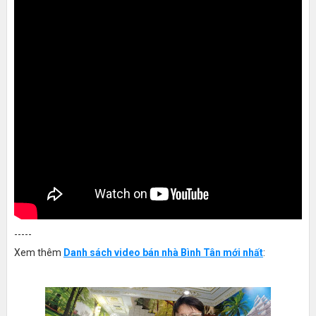
-----
Xem thêm
Danh sách video bán nhà Bình Tân mới nhất
: