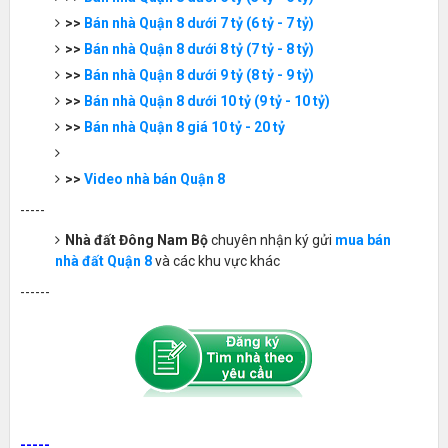
>>
Bán nhà Quận 8 dưới 7 tỷ (6 tỷ - 7 tỷ)
>>
Bán nhà Quận 8 dưới 8 tỷ (7 tỷ - 8 tỷ)
>>
Bán nhà Quận 8 dưới 9 tỷ (8 tỷ - 9 tỷ)
>>
Bán nhà Quận 8 dưới 10 tỷ (9 tỷ - 10 tỷ)
>>
Bán nhà Quận 8 giá 10 tỷ - 20 tỷ
>>
Video nhà bán Quận 8
-----
Nhà đất Đông Nam Bộ
chuyên nhận ký gửi
mua bán
nhà đất Quận 8
và các khu vực khác
------
-----