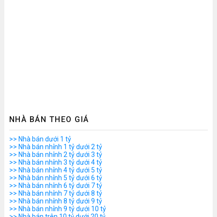
NHÀ BÁN THEO GIÁ
>> Nhà bán dưới 1 tỷ
>> Nhà bán nhỉnh 1 tỷ dưới 2 tỷ
>> Nhà bán nhỉnh 2 tỷ dưới 3 tỷ
>> Nhà bán nhỉnh 3 tỷ dưới 4 tỷ
>> Nhà bán nhỉnh 4 tỷ dưới 5 tỷ
>> Nhà bán nhỉnh 5 tỷ dưới 6 tỷ
>> Nhà bán nhỉnh 6 tỷ dưới 7 tỷ
>> Nhà bán nhỉnh 7 tỷ dưới 8 tỷ
>> Nhà bán nhỉnh 8 tỷ dưới 9 tỷ
>> Nhà bán nhỉnh 9 tỷ dưới 10 tỷ
>> Nhà bán trên 10 tỷ dưới 20 tỷ