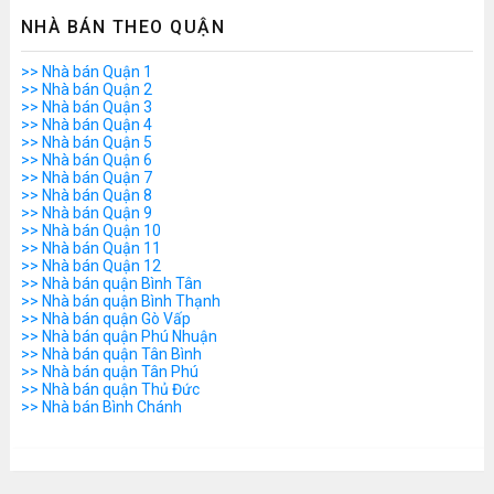
NHÀ BÁN THEO QUẬN
>> Nhà bán Quận 1
>> Nhà bán Quận 2
>> Nhà bán Quận 3
>> Nhà bán Quận 4
>> Nhà bán Quận 5
>> Nhà bán Quận 6
>> Nhà bán Quận 7
>> Nhà bán Quận 8
>> Nhà bán Quận 9
>> Nhà bán Quận 10
>> Nhà bán Quận 11
>> Nhà bán Quận 12
>> Nhà bán quận Bình Tân
>> Nhà bán quận Bình Thạnh
>> Nhà bán quận Gò Vấp
>> Nhà bán quận Phú Nhuận
>> Nhà bán quận Tân Bình
>> Nhà bán quận Tân Phú
>> Nhà bán quận Thủ Đức
>> Nhà bán Bình Chánh