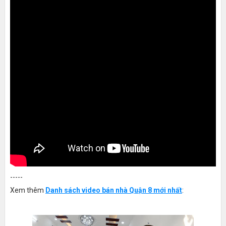
-----
Xem thêm
Danh sách video bán nhà Quận 8 mới nhất
: