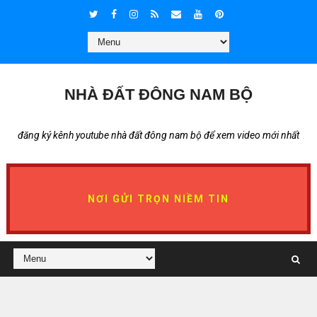
NHÀ ĐẤT ĐÔNG NAM BỘ
đăng ký kênh youtube nhà đất đông nam bộ để xem video mới nhất
NƠI GỬI TRỌN NIỀM TIN