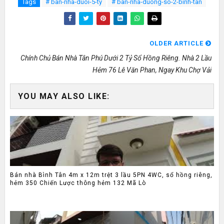
Tags
# ban-nha-duoi-5-ty
# ban-nha-duong-so-2-binh-tan
OLDER ARTICLE
Chính Chủ Bán Nhà Tân Phú Dưới 2 Tỷ Sổ Hồng Riêng. Nhà 2 Lầu
Hẻm 76 Lê Văn Phan, Ngay Khu Chợ Vải
YOU MAY ALSO LIKE:
Bán nhà Bình Tân 4m x 12m trệt 3 lầu 5PN 4WC, sổ hồng riêng,
hẻm 350 Chiến Lược thông hẻm 132 Mã Lò