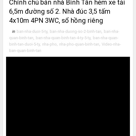
Chính chủ bán nhà Bình Tân hẻm xe tải
6,5m đường số 2. Nhà đúc 3,5 tấm
4x10m 4PN 3WC, sổ hồng riêng
in
ban-nha-duoi-5-ty
,
ban-nha-duong-so-2-binh-tan
,
ban-nha-
quan-binh-tan
,
ban-nha-quan-binh-tan-4-ty-5-ty
,
ban-nha-quan-
binh-tan-duoi-5-ty
,
nha-pho
,
nha-pho-quan-binh-tan
,
Video-nha-
ban-quan-binh-tan