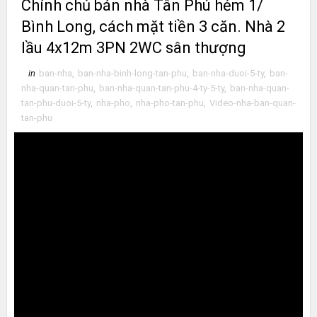
Chính chủ bán nhà Tân Phú hẻm 1/
Bình Long, cách mặt tiền 3 căn. Nhà 2
lầu 4x12m 3PN 2WC sân thượng
in
ban-nha
,
ban-nha-binh-long-tan-phu
,
ban-nha-duoi-5-ty
,
ban-
nha-quan-tan-phu
,
ban-nha-quan-tan-phu-4-ty-5-ty
,
ban-nha-quan-
tan-phu-duoi-5-ty
,
nha-pho
,
nha-pho-tan-phu
,
Video-nha-ban-quan-
tan-phu