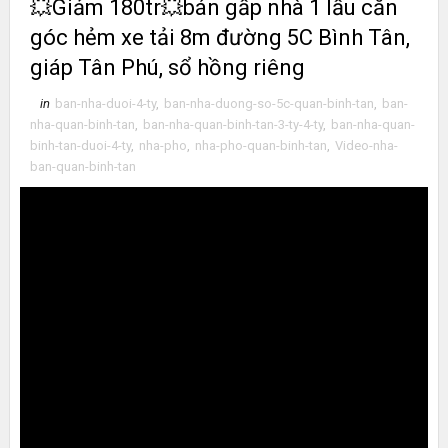
💥Giảm 180tr💥bán gấp nhà 1 lầu căn
góc hẻm xe tải 8m đường 5C Bình Tân,
giáp Tân Phú, sổ hồng riêng
in
ban-nha-duoi-4-ty
,
ban-nha-duong-so-5c-quan-binh-tan
,
ban-
nha-quan-binh-tan
,
ban-nha-quan-binh-tan-3-ty-4-ty
,
ban-nha-quan-
binh-tan-duoi-4-ty
,
nha-pho
,
nha-pho-quan-binh-tan
,
Video-nha-
ban-quan-binh-tan