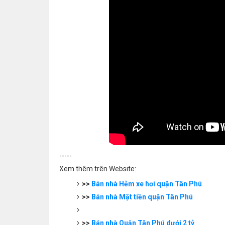
-----
Xem thêm trên Website:
>>
Bán nhà Hẻm xe hơi quận Tân Phú
>>
Bán nhà Mặt tiền quận Tân Phú
>>
Bán nhà Quận Tân Phú dưới 2 tỷ