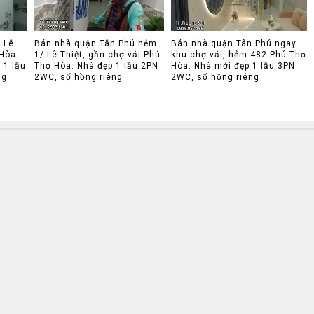
 Lê
Bán nhà quận Tân Phú hẻm
Bán nhà quận Tân Phú ngay
 Hòa
1/ Lê Thiệt, gần chợ vải Phú
khu chợ vải, hẻm 482 Phú Thọ
 1 lầu
Thọ Hòa. Nhà đẹp 1 lầu 2PN
Hòa. Nhà mới đẹp 1 lầu 3PN
ng
2WC, sổ hồng riêng
2WC, sổ hồng riêng