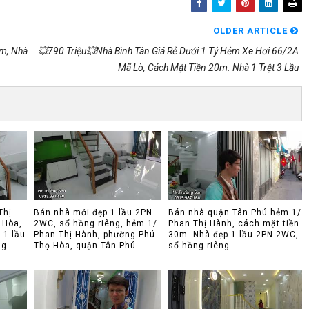
OLDER ARTICLE
1m, Nhà
💥790 Triệu💥nhà Bình Tân Giá Rẻ Dưới 1 Tỷ Hẻm Xe Hơi 66/2A
Mã Lò, Cách Mặt Tiền 20m. Nhà 1 Trệt 3 Lầu
Thị
Bán nhà mới đẹp 1 lầu 2PN
Bán nhà quận Tân Phú hẻm 1/
 Hòa,
2WC, sổ hồng riêng, hẻm 1/
Phan Thị Hành, cách mặt tiền
 1 lầu
Phan Thị Hành, phường Phú
30m. Nhà đẹp 1 lầu 2PN 2WC,
ng
Thọ Hòa, quận Tân Phú
sổ hồng riêng