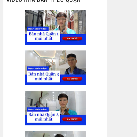
VIDEO NHÀ BÁN THEO QUẬN