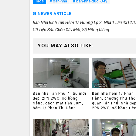
Tags
# ban-nha
# ban-nha-duoi-3-ty
NEWER ARTICLE
Bán Nhà Bình Tân Hẻm 1/ Hương Lộ 2. Nhà 1 Lầu 4x12,
Cũ Tiện Sửa Chữa Xây Mới, Sổ Hồng Riêng
YOU MAY ALSO LIKE:
Bán nhà Tân Phú, 1 lầu mới
Bán nhà hẻm 1/ Phan 
đẹp, 2PN 2WC, sổ hồng
Hành, phường Phú Thọ
riêng, cách mặt tiền 30m,
quận Tân Phú. Nhà đẹp
hẻm 1/ Phan Thị Hành
2PN 2WC, sổ hồng riê