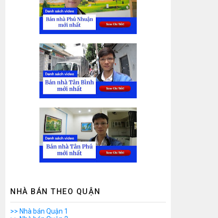
NHÀ BÁN THEO QUẬN
>> Nhà bán Quận 1