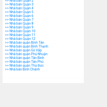
>> Nhà bán Quận 2
>> Nhà bán Quận 3
>> Nhà bán Quận 4
>> Nhà bán Quận 5
>> Nhà bán Quận 6
>> Nhà bán Quận 7
>> Nhà bán Quận 8
>> Nhà bán Quận 9
>> Nhà bán Quận 10
>> Nhà bán Quận 11
>> Nhà bán Quận 12
>> Nhà bán quận Bình Tân
>> Nhà bán quận Bình Thạnh
>> Nhà bán quận Gò Vấp
>> Nhà bán quận Phú Nhuận
>> Nhà bán quận Tân Bình
>> Nhà bán quận Tân Phú
>> Nhà bán quận Thủ Đức
>> Nhà bán Bình Chánh