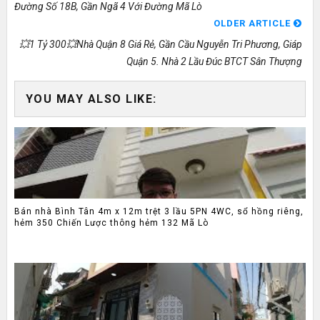
Đường Số 18B, Gần Ngã 4 Với Đường Mã Lò
OLDER ARTICLE
💥1 Tỷ 300💥nhà Quận 8 Giá Rẻ, Gần Cầu Nguyễn Tri Phương, Giáp
Quận 5. Nhà 2 Lầu Đúc BTCT Sân Thượng
YOU MAY ALSO LIKE:
Bán nhà Bình Tân 4m x 12m trệt 3 lầu 5PN 4WC, sổ hồng riêng,
hẻm 350 Chiến Lược thông hẻm 132 Mã Lò