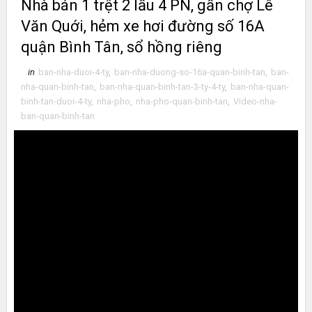
Nhà bán 1 trệt 2 lầu 4 PN, gần chợ Lê
Văn Quới, hẻm xe hơi đường số 16A
quận Bình Tân, sổ hồng riêng
in
ban-nha-duoi-4-ty
,
ban-nha-duong-so-16a-quan-binh-tan
,
ban-
nha-quan-binh-tan
,
ban-nha-quan-binh-tan-3-ty-4-ty
,
ban-nha-quan-
binh-tan-duoi-4-ty
,
nha-pho
,
nha-pho-quan-binh-tan
,
Video-nha-
ban-quan-binh-tan