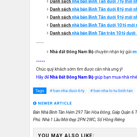
Danh sách
nhà bán Bình Tân dưới 7 tỷ mới nhấ
Danh sách
nhà bán
Bình Tân
dưới 8 tỷ mới n
Danh sách
nhà bán
Bình
T
ân
dưới 9 tỷ mới n
Danh sách
nhà bán
Bình
T
ân
dưới 10 tỷ mới
Danh sách
nhà bán
Bình
T
ân
trên 10 tỷ dưới 
-----
Nhà đất Đông Nam Bộ
chuyên nhận ký gửi
mu
-----
Chúc quý khách sớm tìm được căn nhà ưng ý!
Hãy để
Nhà Đất Đông Nam Bộ
giúp bạn mua nhà nhé
Tags
# ban-nha-duoi-6-ty
# ban-nha-lo-tu-binh-tan
NEWER ARTICLE
Bán Nhà Bình Tân Hẻm 297 Tân Hòa Đông, Giáp Quận 6 
Phú. Nhà 1 Lầu Mới Đẹp 2PN 2WC, Sổ Hồng Riêng
YOU MAY ALSO LIKE: