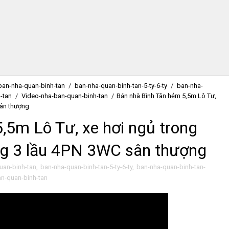
ban-nha-quan-binh-tan
/
ban-nha-quan-binh-tan-5-ty-6-ty
/
ban-nha-
-tan
/
Video-nha-ban-quan-binh-tan
/
Bán nhà Bình Tân hẻm 5,5m Lô Tư,
sân thượng
,5m Lô Tư, xe hơi ngủ trong
ng 3 lầu 4PN 3WC sân thượng
uan-binh-tan
,
ban-nha-quan-binh-tan-5-ty-6-ty
,
ban-nha-quan-binh-tan-
n-quan-binh-tan