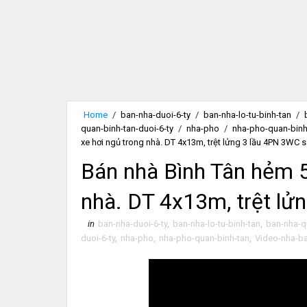
Home
/
ban-nha-duoi-6-ty
/
ban-nha-lo-tu-binh-tan
/
quan-binh-tan-duoi-6-ty
/
nha-pho
/
nha-pho-quan-binh
xe hơi ngủ trong nhà. DT 4x13m, trệt lửng 3 lầu 4PN 3WC 
Bán nhà Bình Tân hẻm 5
nhà. DT 4x13m, trệt lử
in
ban-nha-duoi-6-ty
,
ban-nha-lo-tu-binh-tan
,
ban-nha-q
duoi-6-ty
,
nha-pho
,
nha-pho-quan-binh-tan
,
Video-nha-ba