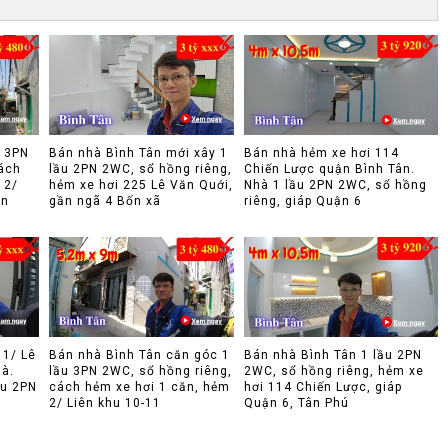
u 3PN
Bán nhà Bình Tân mới xây 1
Bán nhà hẻm xe hơi 114
ách
lầu 2PN 2WC, sổ hồng riêng,
Chiến Lược quận Bình Tân.
 2/
hẻm xe hơi 225 Lê Văn Quới,
Nhà 1 lầu 2PN 2WC, sổ hồng
ân
gần ngã 4 Bốn xã
riêng, giáp Quận 6
 1/ Lê
Bán nhà Bình Tân căn góc 1
Bán nhà Bình Tân 1 lầu 2PN
hà.
lầu 3PN 2WC, sổ hồng riêng,
2WC, sổ hồng riêng, hẻm xe
ầu 2PN
cách hẻm xe hơi 1 căn, hẻm
hơi 114 Chiến Lược, giáp
2/ Liên khu 10-11
Quận 6, Tân Phú