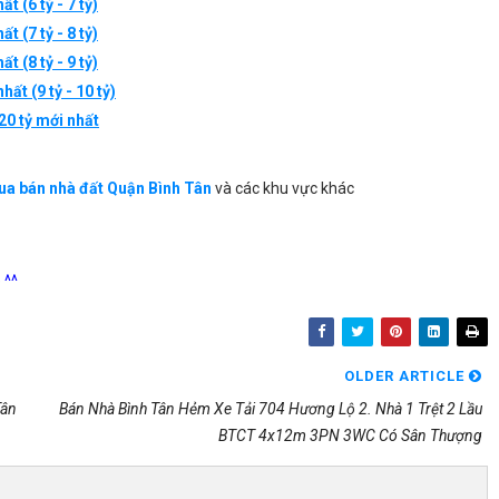
t (6 tỷ - 7 tỷ)
hất
(7 tỷ - 8 tỷ)
hất
(8 tỷ - 9 tỷ)
 nhất
(9 tỷ - 10 tỷ)
20 tỷ mới nhất
a bán nhà đất Quận Bình Tân
và các khu vực khác
 ^^
OLDER ARTICLE
Tân
Bán Nhà Bình Tân Hẻm Xe Tải 704 Hương Lộ 2. Nhà 1 Trệt 2 Lầu
BTCT 4x12m 3PN 3WC Có Sân Thượng