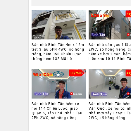
Bán nhà Bình Tân 4m x 12m
Bán nhà căn góc 1 lầ
trệt 3 lầu 5PN 4WC, sổ hồng
2WC, sổ hồng riêng, c
riêng, hẻm 350 Chiến Lược
hẻm xe hơi 1 căn, hẻm
thông hẻm 132 Mã Lò
Liên khu 10-11 Bình T
Bán nhà Bình Tân hẻm xe
Bán nhà Bình Tân hẻm
hơi 114 Chiến Lược, giáp
Văn Quới, xe hơi tới n
Quận 6, Tân Phú. Nhà 1 lầu
Nhà mới xây 1 trệt 1 l
2PN 2WC, sổ hồng riêng
2WC, sổ hồng riêng