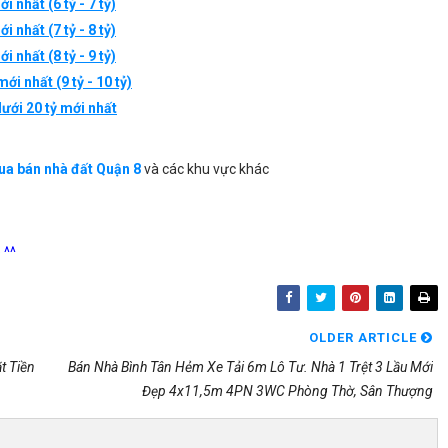
 nhất (6 tỷ - 7 tỷ)
 nhất (7 tỷ - 8 tỷ)
 nhất (8 tỷ - 9 tỷ)
ới nhất (9 tỷ - 10 tỷ)
dưới 20 tỷ mới nhất
a bán nhà đất Quận 8
và các khu vực khác
 ^^
OLDER ARTICLE
t Tiền
Bán Nhà Bình Tân Hẻm Xe Tải 6m Lô Tư. Nhà 1 Trệt 3 Lầu Mới
Đẹp 4x11,5m 4PN 3WC Phòng Thờ, Sân Thượng