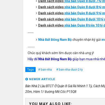
Danh sách
video
nhà bán Quận 8 dưới 7 tỷ mới
Danh sách
video
nhà bán Quận 8 dưới 8 tỷ mới
Danh sách
video
nhà bán Quận 8 dưới 9 tỷ mới
Danh sách
video
nhà bán Quận 8 dưới 10 tỷ m
Danh sách
video
nhà bán Quận 8 trên 10 tỷ 
-----
Nhà Đất Đông Nam Bộ
chuyên nhận ký gửi
mu
------
Chúc quý khách sớm tìm được căn nhà ưng ý!
Hãy để
Nhà Đất Đông Nam Bộ
giúp bạn mua nhà nhé
Tags
# ban-nha
# ban-nha-duoi-2-ty
NEWER ARTICLE
Bán Nhà 2 Lầu BTCT Ở Quận 8 Giá Rẻ Nhỉnh 1 Tỷ, Cách Mặ
20m, Hẻm 1/ Đường Mễ Cốc P15Q8
YOU MAY ALSO LIKE: