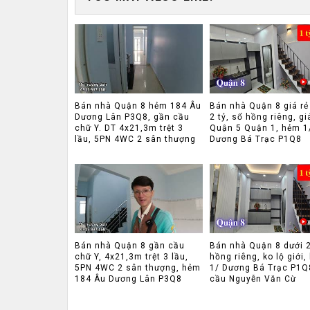
Bán nhà Quận 8 hẻm 184 Âu
Bán nhà Quận 8 giá rẻ
Dương Lân P3Q8, gần cầu
2 tỷ, sổ hồng riêng, gi
chữ Y. DT 4x21,3m trệt 3
Quận 5 Quận 1, hẻm 1
lầu, 5PN 4WC 2 sân thượng
Dương Bá Trạc P1Q8
Bán nhà Quận 8 gần cầu
Bán nhà Quận 8 dưới 2
chữ Y, 4x21,3m trệt 3 lầu,
hồng riêng, ko lộ giới
5PN 4WC 2 sân thượng, hẻm
1/ Dương Bá Trạc P1Q
184 Âu Dương Lân P3Q8
cầu Nguyễn Văn Cừ