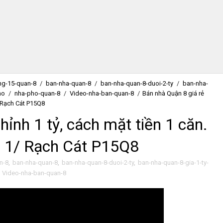
ng-15-quan-8
/
ban-nha-quan-8
/
ban-nha-quan-8-duoi-2-ty
/
ban-nha-
ho
/
nha-pho-quan-8
/
Video-nha-ban-quan-8
/
Bán nhà Quận 8 giá rẻ
/ Rạch Cát P15Q8
hỉnh 1 tỷ, cách mặt tiền 1 căn.
m 1/ Rạch Cát P15Q8
n-8
,
ban-nha-quan-8
,
ban-nha-quan-8-duoi-2-ty
,
ban-nha-quan-8-gia-1-ty-
,
Video-nha-ban-quan-8