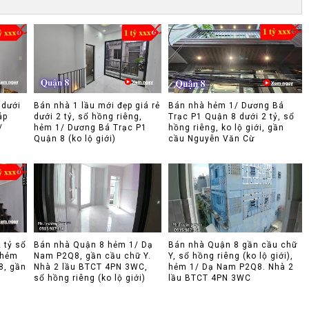
 dưới
Bán nhà 1 lầu mới đẹp giá rẻ
Bán nhà hẻm 1/ Dương Bá
áp
dưới 2 tỷ, sổ hồng riêng,
Trạc P1 Quận 8 dưới 2 tỷ, sổ
/
hẻm 1/ Dương Bá Trạc P1
hồng riêng, ko lộ giới, gần
Quận 8 (ko lộ giới)
cầu Nguyễn Văn Cừ
 tỷ sổ
Bán nhà Quận 8 hẻm 1/ Dạ
Bán nhà Quận 8 gần cầu chữ
, hẻm
Nam P2Q8, gần cầu chữ Y.
Y, sổ hồng riêng (ko lộ giới),
8, gần
Nhà 2 lầu BTCT 4PN 3WC,
hẻm 1/ Dạ Nam P2Q8. Nhà 2
sổ hồng riêng (ko lộ giới)
lầu BTCT 4PN 3WC