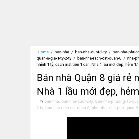
Home
/
ban-nha
/
ban-nha-duoi-2-ty
/
ban-nha-phuo
quan-8-gia-1-ty-2-ty
/
ban-nha-rach-cat-quan-8
/
nha-p
nhỉnh 1 tỷ, cách mặt tiền 1 căn. Nhà 1 lầu mới đẹp, hẻm 1
Bán nhà Quận 8 giá rẻ n
Nhà 1 lầu mới đẹp, hẻ
in
ban-nha
,
ban-nha-duoi-2-ty
,
ban-nha-phuong-15-qua
2-ty
,
ban-nha-rach-cat-quan-8
,
nha-pho
,
nha-pho-quan-8