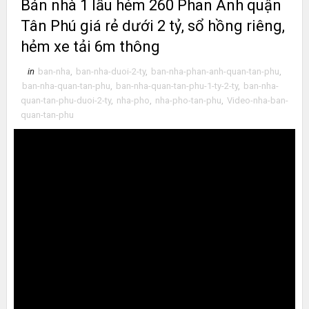
Bán nhà 1 lầu hẻm 260 Phan Anh quận
Tân Phú giá rẻ dưới 2 tỷ, sổ hồng riêng,
hẻm xe tải 6m thông
in
ban-nha
,
ban-nha-duoi-2-ty
,
ban-nha-phan-anh-quan-tan-phu
,
ban-nha-quan-tan-phu
,
ban-nha-quan-tan-phu-1-ty-2-ty
,
ban-nha-
quan-tan-phu-duoi-2-ty
,
nha-pho
,
nha-pho-tan-phu
,
Video-nha-ban-
quan-tan-phu