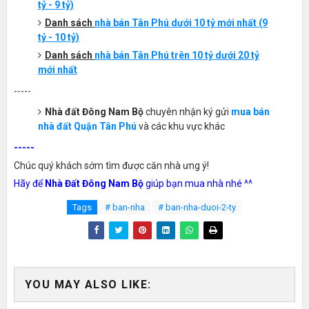
tỷ - 9 tỷ)
Danh sách
nhà bán
Tân Phú
dưới 10 tỷ mới nhất (9
tỷ - 10 tỷ)
Danh sách
nhà bán
Tân Phú
trên 10 tỷ dưới 20 tỷ
mới nhất
-----
Nhà đất Đông Nam Bộ
chuyên nhận ký gửi
mua bán
nhà đất Quận Tân Phú
và các khu vực khác
-----
Chúc quý khách sớm tìm được căn nhà ưng ý!
Hãy để
Nhà Đất Đông Nam Bộ
giúp bạn mua nhà nhé ^^
Tags
# ban-nha
# ban-nha-duoi-2-ty
YOU MAY ALSO LIKE: