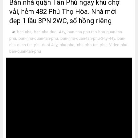
Bán nhà quận Tân Phú ngay khu chợ
vải, hẻm 482 Phú Thọ Hòa. Nhà mới
đẹp 1 lầu 3PN 2WC, sổ hồng riêng
in
ban-nha
,
ban-nha-duoi-4-ty
,
ban-nha-phu-tho-hoa-quan-tan-
phu
,
ban-nha-quan-tan-phu
,
ban-nha-quan-tan-phu-3-ty-4-ty
,
ban-
nha-quan-tan-phu-duoi-4-ty
,
nha-pho
,
nha-pho-tan-phu
,
Video-nha-
ban-quan-tan-phu