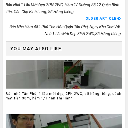
Bán Nhà 1 Lầu Mới Đẹp 2PN 2WC, Hẻm 1/ Đường Số 12 Quận Bình
Tân, Gần Chợ Bình Long, Sổ Hồng Riêng
OLDER ARTICLE
Bán Nhà Hẻm 482 Phú Thọ Hòa Quận Tân Phú, Ngay Khu Chợ Vải.
Nhà 1 Lầu Mới Đẹp 3PN 2WC,sổ Hồng Riêng
YOU MAY ALSO LIKE:
Bán nhà Tân Phú, 1 lầu mới đẹp, 2PN 2WC, sổ hồng riêng, cách
mặt tiền 30m, hẻm 1/ Phan Thị Hành