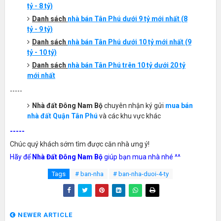
tỷ - 8 tỷ)
Danh sách
nhà bán
Tân Phú
dưới 9 tỷ mới nhất (8
tỷ - 9 tỷ)
Danh sách
nhà bán
Tân Phú
dưới 10 tỷ mới nhất (9
tỷ - 10 tỷ)
Danh sách
nhà bán
Tân Phú
trên 10 tỷ dưới 20 tỷ
mới nhất
-----
Nhà đất Đông Nam Bộ
chuyên nhận ký gửi
mua bán
nhà đất Quận Tân Phú
và các khu vực khác
-----
Chúc quý khách sớm tìm được căn nhà ưng ý!
Hãy để
Nhà Đất Đông Nam Bộ
giúp bạn mua nhà nhé ^^
Tags
# ban-nha
# ban-nha-duoi-4-ty
NEWER ARTICLE