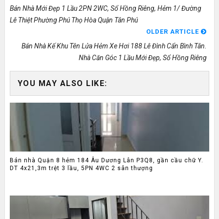
Bán Nhà Mới Đẹp 1 Lầu 2PN 2WC, Sổ Hồng Riêng, Hẻm 1/ Đường
Lê Thiệt Phường Phú Thọ Hòa Quận Tân Phú
OLDER ARTICLE
Bán Nhà Kế Khu Tên Lửa Hẻm Xe Hơi 188 Lê Đình Cẩn Bình Tân.
Nhà Căn Góc 1 Lầu Mới Đẹp, Sổ Hồng Riêng
YOU MAY ALSO LIKE:
Bán nhà Quận 8 hẻm 184 Âu Dương Lân P3Q8, gần cầu chữ Y.
DT 4x21,3m trệt 3 lầu, 5PN 4WC 2 sân thượng