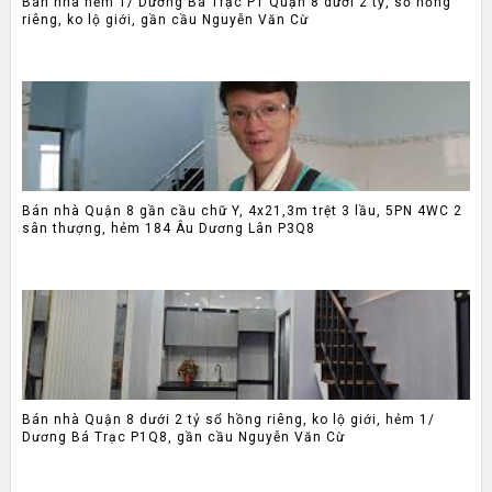
Bán nhà hẻm 1/ Dương Bá Trạc P1 Quận 8 dưới 2 tỷ, sổ hồng
riêng, ko lộ giới, gần cầu Nguyễn Văn Cừ
Bán nhà Quận 8 gần cầu chữ Y, 4x21,3m trệt 3 lầu, 5PN 4WC 2
sân thượng, hẻm 184 Âu Dương Lân P3Q8
Bán nhà Quận 8 dưới 2 tỷ sổ hồng riêng, ko lộ giới, hẻm 1/
Dương Bá Trạc P1Q8, gần cầu Nguyễn Văn Cừ