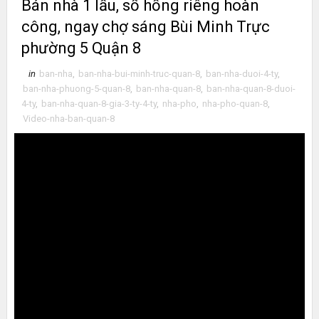
Bán nhà 1 lầu, sổ hồng riêng hoàn
công, ngay chợ sáng Bùi Minh Trực
phường 5 Quận 8
in
ban-nha
,
ban-nha-bui-minh-truc-quan-8
,
ban-nha-duoi-4-ty
,
ban-nha-phuong-5-quan-8
,
ban-nha-quan-8
,
ban-nha-quan-8-duoi-
4-ty
,
ban-nha-quan-8-gia-3-ty-4-ty
,
nha-pho
,
nha-pho-quan-8
,
Video-nha-ban-quan-8