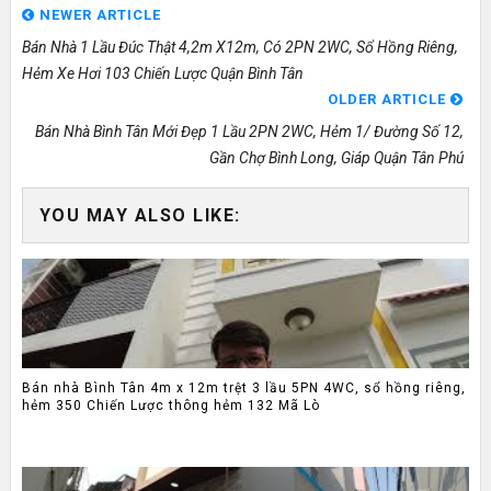
NEWER ARTICLE
Bán Nhà 1 Lầu Đúc Thật 4,2m X12m, Có 2PN 2WC, Sổ Hồng Riêng,
Hẻm Xe Hơi 103 Chiến Lược Quận Bình Tân
OLDER ARTICLE
Bán Nhà Bình Tân Mới Đẹp 1 Lầu 2PN 2WC, Hẻm 1/ Đường Số 12,
Gần Chợ Bình Long, Giáp Quận Tân Phú
YOU MAY ALSO LIKE:
Bán nhà Bình Tân 4m x 12m trệt 3 lầu 5PN 4WC, sổ hồng riêng,
hẻm 350 Chiến Lược thông hẻm 132 Mã Lò