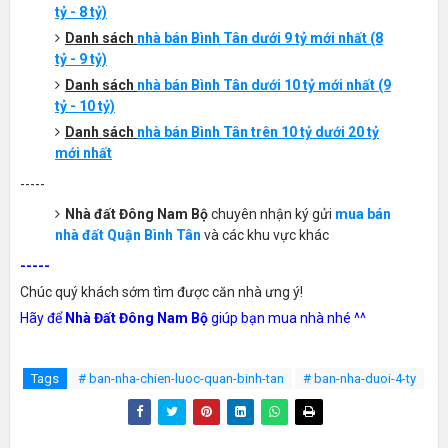
tỷ - 8 tỷ)
Danh sách
nhà bán
Bình
T
ân
dưới 9 tỷ mới nhất
(8
tỷ - 9 tỷ)
Danh sách
nhà bán
Bình
T
ân
dưới 10 tỷ mới nhất
(9
tỷ - 10 tỷ)
Danh sách
nhà bán
Bình
T
ân
trên 10 tỷ dưới 20 tỷ
mới nhất
-----
Nhà đất Đông Nam Bộ
chuyên nhận ký gửi
mua bán
nhà đất Quận Bình Tân
và các khu vực khác
-----
Chúc quý khách sớm tìm được căn nhà ưng ý!
Hãy để
Nhà Đất Đông Nam Bộ
giúp bạn mua nhà nhé ^^
Tags
# ban-nha-chien-luoc-quan-binh-tan
# ban-nha-duoi-4-ty