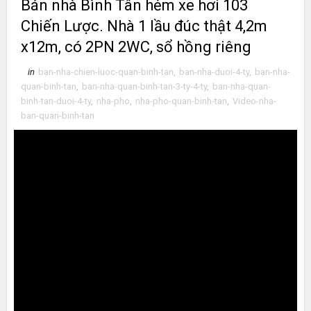
Bán nhà Bình Tân hẻm xe hơi 103
Chiến Lược. Nhà 1 lầu đúc thật 4,2m
x12m, có 2PN 2WC, sổ hồng riêng
in
ban-nha-chien-luoc-quan-binh-tan
,
ban-nha-duoi-4-ty
,
ban-nha-
quan-binh-tan
,
ban-nha-quan-binh-tan-3-ty-4-ty
,
ban-nha-quan-
binh-tan-duoi-4-ty
,
nha-pho
,
nha-pho-quan-binh-tan
,
Video-nha-
ban-quan-binh-tan