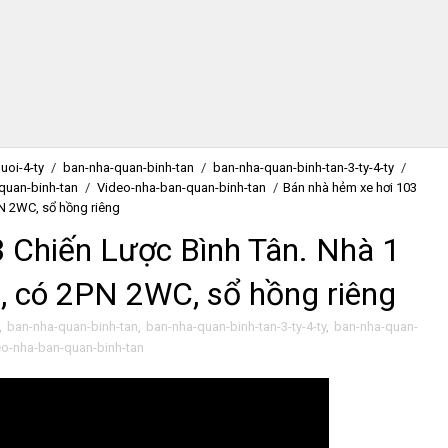
uoi-4-ty
/
ban-nha-quan-binh-tan
/
ban-nha-quan-binh-tan-3-ty-4-ty
/
quan-binh-tan
/
Video-nha-ban-quan-binh-tan
/
Bán nhà hẻm xe hơi 103
PN 2WC, sổ hồng riêng
 Chiến Lược Bình Tân. Nhà 1
, có 2PN 2WC, sổ hồng riêng
,
ban-nha-quan-binh-tan
,
ban-nha-quan-binh-tan-3-ty-4-ty
,
ban-nha-quan-
eo-nha-ban-quan-binh-tan