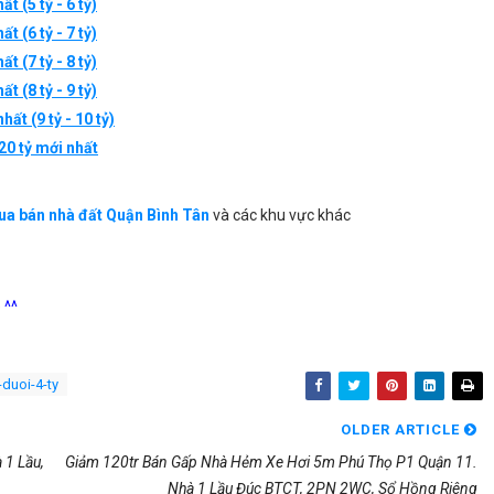
t (5 tỷ - 6 tỷ)
t (6 tỷ - 7 tỷ)
hất
(7 tỷ - 8 tỷ)
hất
(8 tỷ - 9 tỷ)
 nhất
(9 tỷ - 10 tỷ)
20 tỷ mới nhất
a bán nhà đất Quận Bình Tân
và các khu vực khác
 ^^
duoi-4-ty
OLDER ARTICLE
 1 Lầu,
Giảm 120tr Bán Gấp Nhà Hẻm Xe Hơi 5m Phú Thọ P1 Quận 11.
Nhà 1 Lầu Đúc BTCT, 2PN 2WC, Sổ Hồng Riêng