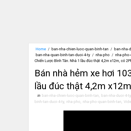
Home
/
ban-nha-chien-luoc-quan-binh-tan
/
ban-nha-d
ban-nha-quan-binh-tan-duoi-4-ty
/
nha-pho
/
nha-pho-
Chiến Lược Bình Tân. Nhà 1 lầu đúc thật 4,2m x12m, có 2
Bán nhà hẻm xe hơi 103
lầu đúc thật 4,2m x12m
in
ban-nha-chien-luoc-quan-binh-tan
,
ban-nha-duoi-4-ty
binh-tan-duoi-4-ty
,
nha-pho
,
nha-pho-quan-binh-tan
,
Vid