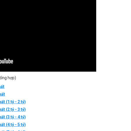
ổng hợp)
ất
hất
t (1 tỷ - 2 tỷ)
t (2 tỷ - 3 tỷ)
t (3 tỷ - 4 tỷ)
t (4 tỷ - 5 tỷ)