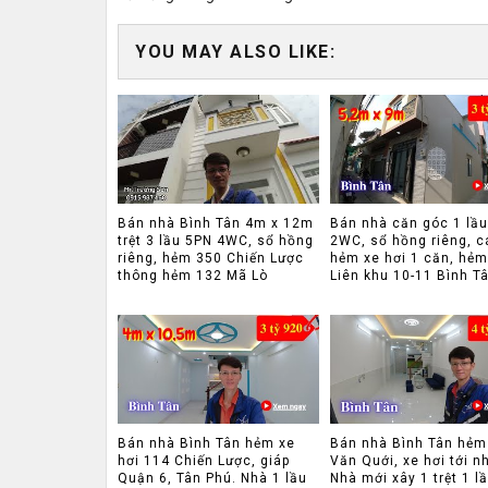
YOU MAY ALSO LIKE:
Bán nhà Bình Tân 4m x 12m
Bán nhà căn góc 1 lầ
trệt 3 lầu 5PN 4WC, sổ hồng
2WC, sổ hồng riêng, c
riêng, hẻm 350 Chiến Lược
hẻm xe hơi 1 căn, hẻm
thông hẻm 132 Mã Lò
Liên khu 10-11 Bình T
Bán nhà Bình Tân hẻm xe
Bán nhà Bình Tân hẻm
hơi 114 Chiến Lược, giáp
Văn Quới, xe hơi tới n
Quận 6, Tân Phú. Nhà 1 lầu
Nhà mới xây 1 trệt 1 l