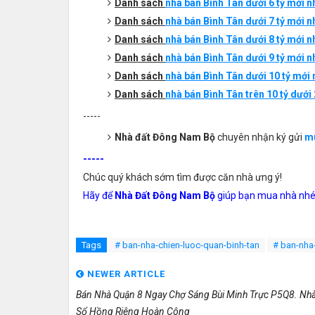
Danh sách
nhà bán Bình Tân dưới 6 tỷ mới nhấ
Danh sách
nhà bán Bình Tân dưới 7 tỷ mới nhấ
Danh sách
nhà bán
Bình Tân
dưới 8 tỷ mới n
Danh sách
nhà bán
Bình
T
ân
dưới 9 tỷ mới n
Danh sách
nhà bán
Bình
T
ân
dưới 10 tỷ mới
Danh sách
nhà bán
Bình
T
ân
trên 10 tỷ dưới 
-----
Nhà đất Đông Nam Bộ
chuyên nhận ký gửi
mu
-----
Chúc quý khách sớm tìm được căn nhà ưng ý!
Hãy để
Nhà Đất Đông Nam Bộ
giúp bạn mua nhà nhé
Tags
# ban-nha-chien-luoc-quan-binh-tan
# ban-nha-
NEWER ARTICLE
Bán Nhà Quận 8 Ngay Chợ Sáng Bùi Minh Trực P5Q8. Nhà
Sổ Hồng Riêng Hoàn Công