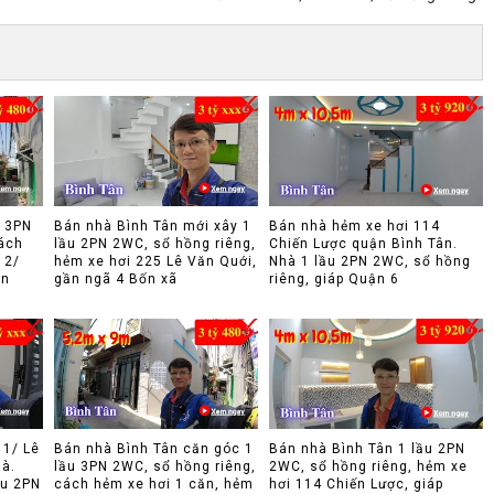
u 3PN
Bán nhà Bình Tân mới xây 1
Bán nhà hẻm xe hơi 114
ách
lầu 2PN 2WC, sổ hồng riêng,
Chiến Lược quận Bình Tân.
 2/
hẻm xe hơi 225 Lê Văn Quới,
Nhà 1 lầu 2PN 2WC, sổ hồng
ân
gần ngã 4 Bốn xã
riêng, giáp Quận 6
 1/ Lê
Bán nhà Bình Tân căn góc 1
Bán nhà Bình Tân 1 lầu 2PN
hà.
lầu 3PN 2WC, sổ hồng riêng,
2WC, sổ hồng riêng, hẻm xe
ầu 2PN
cách hẻm xe hơi 1 căn, hẻm
hơi 114 Chiến Lược, giáp