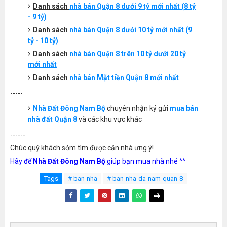
Danh sách
nhà bán Quận 8 dưới 9 tỷ mới nhất (8 tỷ
- 9 tỷ)
Danh sách
nhà bán Quận 8 dưới 10 tỷ mới nhất (9
tỷ - 10 tỷ)
Danh sách
nhà bán Quận 8 trên 10 tỷ dưới 20 tỷ
mới nhất
Danh sách
nhà bán Mặt tiền Quận 8 mới nhất
-----
Nhà Đất Đông Nam Bộ
chuyên nhận ký gửi
mua bán
nhà đất Quận 8
và các khu vực khác
------
Chúc quý khách sớm tìm được căn nhà ưng ý!
Hãy để
Nhà Đất Đông Nam Bộ
giúp bạn mua nhà nhé ^^
Tags
# ban-nha
# ban-nha-da-nam-quan-8