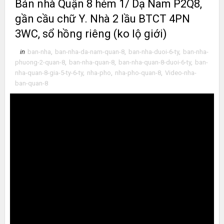
Bán nhà Quận 8 hẻm 1/ Dạ Nam P2Q8,
gần cầu chữ Y. Nhà 2 lầu BTCT 4PN
3WC, sổ hồng riêng (ko lộ giới)
in
ban-nha
,
ban-nha-da-nam-quan-8
,
ban-nha-duoi-6-ty
,
ban-nha-
phuong-2-quan-8
,
ban-nha-quan-8
,
ban-nha-quan-8-duoi-6-ty
,
ban-
nha-quan-8-gia-5-ty-6-ty
,
nha-pho
,
nha-pho-quan-8
,
Video-nha-
ban-quan-8