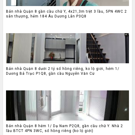
Bán nhà Quận 8 gần cầu chữ Y, 4x21,3m trệt 3 lầu, 5PN 4WC 2
sân thượng, hẻm 184 Âu Dương Lân P3Q8
Bán nhà Quận 8 dưới 2 tỷ sổ hồng riêng, ko lộ giới, hẻm 1/
Dương Bá Trạc P1Q8, gần cầu Nguyễn Văn Cừ
Bán nhà Quận 8 hẻm 1/ Dạ Nam P2Q8, gần cầu chữ Y. Nhà 2
lầu BTCT 4PN 3WC, sổ hồng riêng (ko lộ giới)