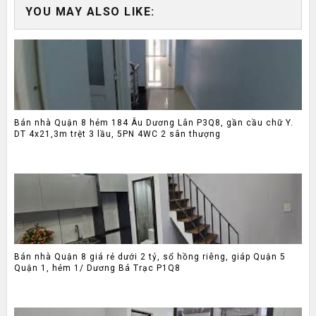
YOU MAY ALSO LIKE:
Bán nhà Quận 8 hẻm 184 Âu Dương Lân P3Q8, gần cầu chữ Y.
DT 4x21,3m trệt 3 lầu, 5PN 4WC 2 sân thượng
Bán nhà Quận 8 giá rẻ dưới 2 tỷ, sổ hồng riêng, giáp Quận 5
Quận 1, hẻm 1/ Dương Bá Trạc P1Q8