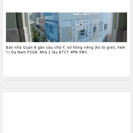
Bán nhà Quận 8 gần cầu chữ Y, sổ hồng riêng (ko lộ giới), hẻm
1/ Dạ Nam P2Q8. Nhà 2 lầu BTCT 4PN 3WC