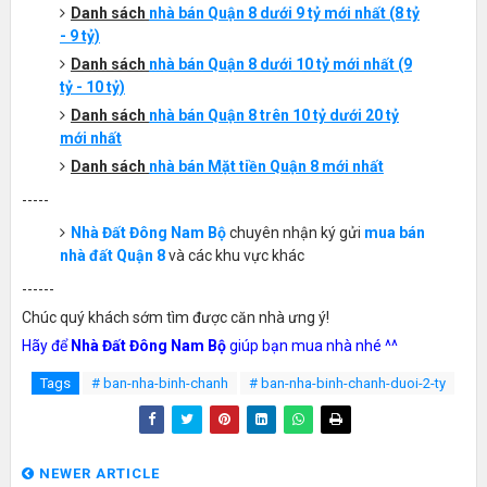
Danh sách
nhà bán Quận 8 dưới 9 tỷ mới nhất (8 tỷ
- 9 tỷ)
Danh sách
nhà bán Quận 8 dưới 10 tỷ mới nhất (9
tỷ - 10 tỷ)
Danh sách
nhà bán Quận 8 trên 10 tỷ dưới 20 tỷ
mới nhất
Danh sách
nhà bán Mặt tiền Quận 8 mới nhất
-----
Nhà Đất Đông Nam Bộ
chuyên nhận ký gửi
mua bán
nhà đất Quận 8
và các khu vực khác
------
Chúc quý khách sớm tìm được căn nhà ưng ý!
Hãy để
Nhà Đất Đông Nam Bộ
giúp bạn mua nhà nhé ^^
Tags
# ban-nha-binh-chanh
# ban-nha-binh-chanh-duoi-2-ty
NEWER ARTICLE