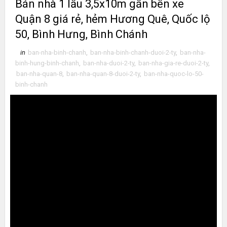
Bán nhà 1 lầu 3,5x10m gần bến xe
Quận 8 giá rẻ, hẻm Hương Quê, Quốc lộ
50, Bình Hưng, Bình Chánh
in
ban-nha-binh-chanh
,
ban-nha-binh-chanh-duoi-2-ty
,
ban-nha-
binh-hung-binh-chanh
,
ban-nha-duoi-2-ty
,
ban-nha-gia-re-duoi-2-ty
,
ban-nha-quan-8
,
ban-nha-quan-8-duoi-2-ty
,
ban-nha-quoc-lo-50-
binh-chanh