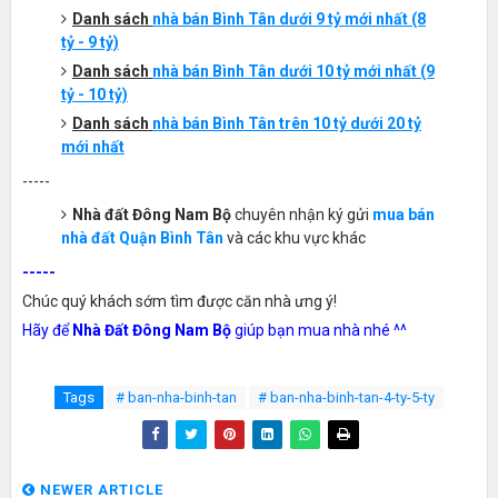
Danh sách
nhà bán
Bình
T
ân
dưới 9 tỷ mới nhất
(8
tỷ - 9 tỷ)
Danh sách
nhà bán
Bình
T
ân
dưới 10 tỷ mới nhất
(9
tỷ - 10 tỷ)
Danh sách
nhà bán
Bình
T
ân
trên 10 tỷ dưới 20 tỷ
mới nhất
-----
Nhà đất Đông Nam Bộ
chuyên nhận ký gửi
mua bán
nhà đất Quận Bình Tân
và các khu vực khác
-----
Chúc quý khách sớm tìm được căn nhà ưng ý!
Hãy để
Nhà Đất Đông Nam Bộ
giúp bạn mua nhà nhé ^^
Tags
# ban-nha-binh-tan
# ban-nha-binh-tan-4-ty-5-ty
NEWER ARTICLE