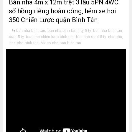
Bán nhà 4m x 12m trệt 3 lầu 5PN 4WC
sổ hồng riêng hoàn công, hẻm xe hơi
350 Chiến Lược quận Bình Tân
in
ban-nha-binh-tan
,
ban-nha-binh-tan-4-ty-5-ty
,
ban-nha-binh-tan-
duoi-5-ty
,
ban-nha-chien-luoc-binh-tan
,
ban-nha-duoi-5-ty
,
nha-pho
,
nha-pho-binh-tan
,
Video-nha-ban-binh-tan