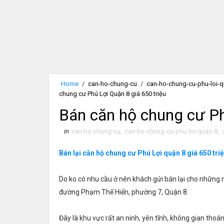
Home
/
can-ho-chung-cu
/
can-ho-chung-cu-phu-loi-q
chung cư Phú Lợi Quận 8 giá 650 triệu
Bán căn hộ chung cư Ph
in
can-ho-chung-cu
,
can-ho-chung-cu-phu-loi-quan-8
,
Bán lại căn hộ chung cư Phú Lợi quận 8 giá 650 tri
Do ko có nhu cầu ở nên khách gửi bán lại cho những 
đường Phạm Thế Hiển, phường 7, Quận 8.
Đây là khu vực rất an ninh, yên tĩnh, không gian thoán