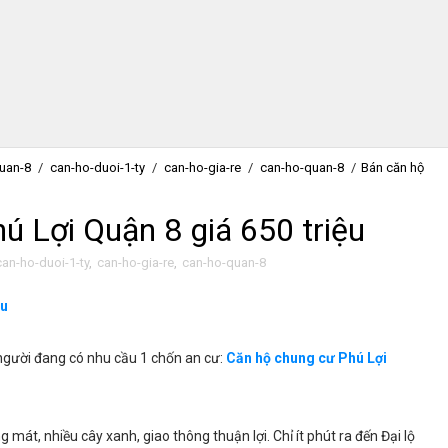
uan-8
/
can-ho-duoi-1-ty
/
can-ho-gia-re
/
can-ho-quan-8
/
Bán căn hộ
ú Lợi Quận 8 giá 650 triệu
can-ho-duoi-1-ty
,
can-ho-gia-re
,
can-ho-quan-8
ệu
người đang có nhu cầu 1 chốn an cư:
Căn hộ chung cư Phú Lợi
g mát, nhiều cây xanh, giao thông thuận lợi. Chỉ ít phút ra đến Đại lộ