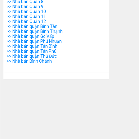
>> Nhà bán Quận 8
>> Nhà bán Quận 9
>> Nhà bán Quận 10
>> Nhà bán Quận 11
>> Nhà bán Quận 12
>> Nhà bán quận Bình Tân
>> Nhà bán quận Bình Thạnh
>> Nhà bán quận Gò Vấp
>> Nhà bán quận Phú Nhuận
>> Nhà bán quận Tân Bình
>> Nhà bán quận Tân Phú
>> Nhà bán quận Thủ Đức
>> Nhà bán Bình Chánh