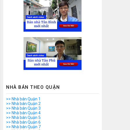
NHÀ BÁN THEO QUẬN
>> Nhà bán Quận 1
>> Nhà bán Quận 2
>> Nhà bán Quận 3
>> Nhà bán Quận 4
>> Nhà bán Quận 5
>> Nhà bán Quận 6
>> Nhà bán Quận 7