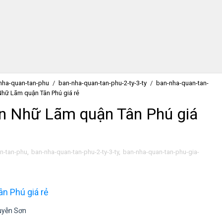
nha-quan-tan-phu
/
ban-nha-quan-tan-phu-2-ty-3-ty
/
ban-nha-quan-tan-
hữ Lãm quận Tân Phú giá rẻ
n Nhữ Lãm quận Tân Phú giá
n-tan-phu
,
ban-nha-quan-tan-phu-2-ty-3-ty
,
ban-nha-quan-tan-phu-gia-
n Phú giá rẻ
guyễn Sơn