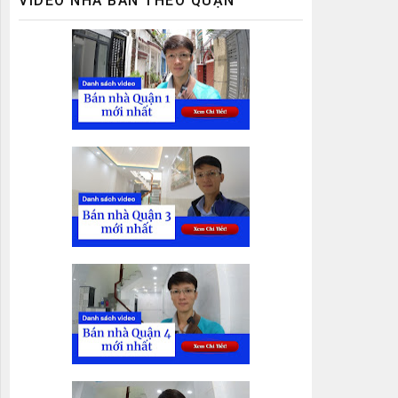
VIDEO NHÀ BÁN THEO QUẬN