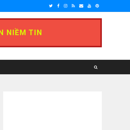
N NIỀM TIN