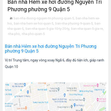
Bán nhà Hẻm xe hơi đường Nguyễn Tri
Phương phường 9 Quận 5
in
ban-nha-duong-nguyen-tri-phuong-quan-5
,
ban-nha-hem-xe-
hoi
,
ban-nha-hem-xe-hoi-quan-5
,
ban-nha-phuong-9-quan-5
,
ban-
nha-quan-5
,
ban-nha-quan-5-gia-10-ty-20-ty
,
ban-nha-quan-5-gia-re
,
nha-pho
,
nha-pho-quan-5
Bán nhà Hẻm xe hơi đường Nguyễn Tri Phương
phường 9 Quận 5
Vị trí Trung tâm, ngay vòng xoay Ngã 6, đầy đủ tiện ích, giáp ranh
Quận 10