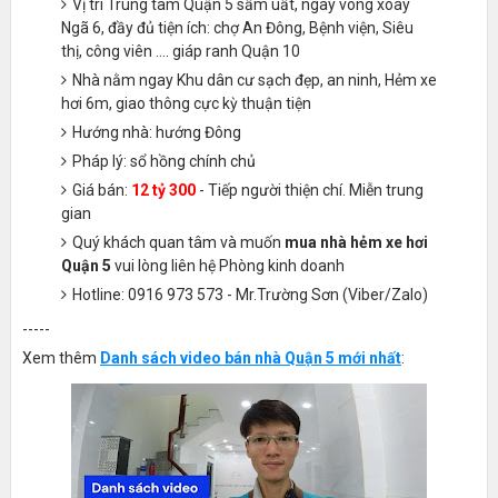
Vị trí Trung tâm Quận 5 sầm uất, ngay vòng xoay
Ngã 6, đầy đủ tiện ích: chợ An Đông, Bệnh viện, Siêu
thị, công viên .... giáp ranh Quận 10
Nhà nằm ngay Khu dân cư sạch đẹp, an ninh, Hẻm xe
hơi 6m, giao thông cực kỳ thuận tiện
Hướng nhà: hướng Đông
Pháp lý: sổ hồng chính chủ
Giá bán:
12 tỷ 300
- Tiếp người thiện chí. Miễn trung
gian
Quý khách quan tâm và muốn
mua nhà hẻm xe hơi
Quận 5
vui lòng liên hệ Phòng kinh doanh
Hotline: 0916 973 573 - Mr.Trường Sơn (Viber/Zalo)
-----
Xem thêm
Danh sách video bán nhà Quận 5 mới nhất
: