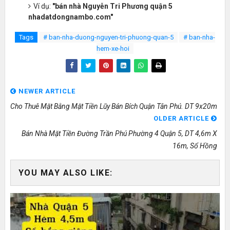
Ví dụ:
"bán nhà Nguyễn Tri Phương quận 5
nhadatdongnambo.com"
Tags
# ban-nha-duong-nguyen-tri-phuong-quan-5
# ban-nha-
hem-xe-hoi
NEWER ARTICLE
Cho Thuê Mặt Bằng Mặt Tiền Lũy Bán Bích Quận Tân Phú. DT 9x20m
OLDER ARTICLE
Bán Nhà Mặt Tiền Đường Trần Phú Phường 4 Quận 5, DT 4,6m X
16m, Sổ Hồng
YOU MAY ALSO LIKE: