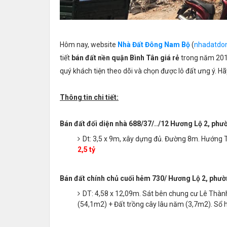
Hôm nay, website
Nhà Đất Đông Nam Bộ
(
nhadatdo
tiết
bán đất nền quận Bình Tân giá rẻ
trong năm 2019
quý khách tiện theo dõi và chọn được lô đất ưng ý. Hãy
Thông tin chi tiết:
Bán đất đối diện nhà 688/37/../12 Hương Lộ 2, phư
Dt: 3,5 x 9m, xây dựng đủ. Đường 8m. Hướng Tâ
2,5 tỷ
Bán đất chính chủ cuối hẻm 730/ Hương Lộ 2, phườ
DT: 4,58 x 12,09m. Sát bên chung cư Lê Thàn
(54,1m2) + Đất trồng cây lâu năm (3,7m2). Sổ h