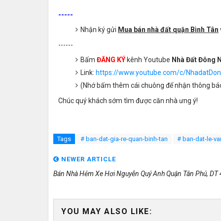
-----
Nhận ký gửi
Mua bán nhà đất quận Bình Tân
------
Bấm
ĐĂNG KÝ
kênh Youtube
Nhà Đất Đông 
Link:
https://www.youtube.com/c/NhadatD
(Nhớ bấm thêm cái chuông để nhận thông báo
Chúc quý khách sớm tìm được căn nhà ưng ý!
Tags
# ban-dat-gia-re-quan-binh-tan
# ban-dat-le-v
NEWER ARTICLE
Bán Nhà Hẻm Xe Hơi Nguyễn Quý Anh Quận Tân Phú, DT
YOU MAY ALSO LIKE: