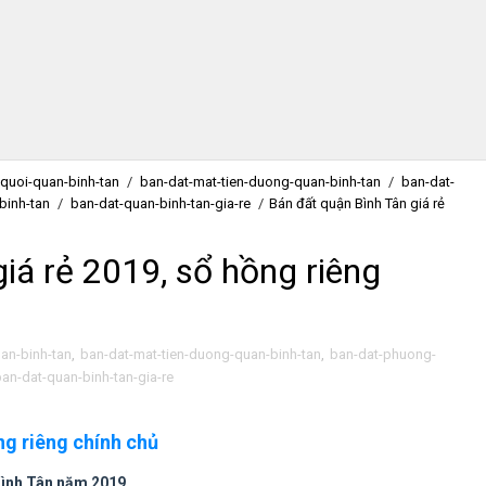
-quoi-quan-binh-tan
/
ban-dat-mat-tien-duong-quan-binh-tan
/
ban-dat-
binh-tan
/
ban-dat-quan-binh-tan-gia-re
/
Bán đất quận Bình Tân giá rẻ
iá rẻ 2019, sổ hồng riêng
uan-binh-tan
,
ban-dat-mat-tien-duong-quan-binh-tan
,
ban-dat-phuong-
an-dat-quan-binh-tan-gia-re
ng riêng chính chủ
Bình Tân năm 2019