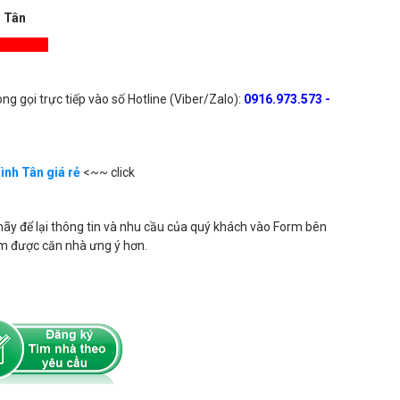
h Tân
đã bán
ng gọi trực tiếp vào số Hotline (Viber/Zalo):
0916.973.573 -
ình Tân giá rẻ
<~~ click
ãy để lại thông tin và nhu cầu của quý khách vào Form bên
ìm được căn nhà ưng ý hơn.