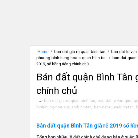
Home
/
ban-dat-gia-re-quan-binh-tan
/
ban-dat-le-van
phuong-binh-hung-hoa-a-quan-binh-tan
/
ban-dat-quan-
2019, sổ hồng riêng chính chủ
Bán đất quận Bình Tân g
chính chủ
in
ban-dat-gia-re-quan-binh-tan
,
ban-dat-le-van-quoi-q
binh-hung-hoa-a-quan-binh-tan
,
ban-dat-quan-binh-tan
,
b
Bán đất quận Bình Tân giá rẻ 2019 sổ hồ
Tổng hợp nhiều lô đất chính chủ đang bán ở quận 