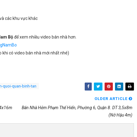
và các khu vực khác
Nam Bộ
để xem nhiều video bán nhà hơn.
ongNamBo
 khi có video bán nhà mới nhất nhé)
an-quoi-quan-binh-tan
OLDER ARTICLE
 4x16m
Bán Nhà Hẻm Phạm Thế Hiển, Phường 6, Quận 8. DT 3,5x8m
(nở Hậu 4m)