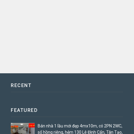
RECENT
FEATURED
Bán nhà 1 lầu mới đẹp 4mx10m, có 2PN 2WC,
sổ hồng riêng, hẻm 130 Lê Đình Cẩn, Tân Tạo,