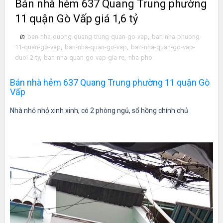
Bán nhà hẻm 637 Quang Trung phường
11 quận Gò Vấp giá 1,6 tỷ
in
ban-nha-duong-quang-trung-quan-go-vap
,
ban-nha-phuong-
11-quan-go-vap
,
ban-nha-quan-go-vap
,
ban-nha-quan-go-vap-
duoi-2-ty
,
ban-nha-quan-go-vap-gia-re
,
nha-pho
Bán nhà hẻm 637 Quang Trung phường 11 quận Gò
Vấp
Nhà nhỏ nhỏ xinh xinh, có 2 phòng ngủ, sổ hồng chính chủ