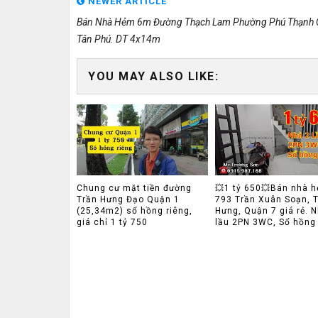
NEWER ARTICLE
Bán Nhà Hẻm 6m Đường Thạch Lam Phường Phú Thạnh 
Tân Phú. DT 4x14m
YOU MAY ALSO LIKE:
Chung cư mặt tiền đường
💥1 tỷ 650💥Bán nhà 
Trần Hưng Đạo Quận 1
793 Trần Xuân Soạn, 
(25,34m2) sổ hồng riêng,
Hưng, Quận 7 giá rẻ. 
giá chỉ 1 tỷ 750
lầu 2PN 3WC, Sổ hồng 