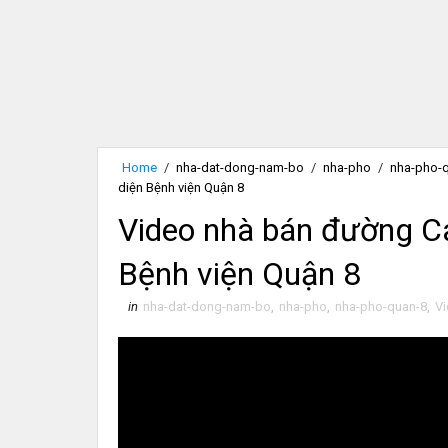
Home
/
nha-dat-dong-nam-bo
/
nha-pho
/
nha-pho-
diện Bệnh viện Quận 8
Video nhà bán đường Cao
Bệnh viện Quận 8
in
nha-dat-dong-nam-bo
,
nha-pho
,
nha-pho-quan-8
,
V