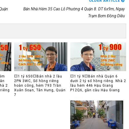
OLDER ARTICLE
Quận
Bán Nhà Hẻm 35 Cao Lỗ Phường 4 Quận 8. DT 6x9m, Ngay
Trạm Bơm Đồng Diều
hẻm
💥1 tỷ 650💥Bán nhà 2 lầu
💥1 tỷ 9💥Bán nhà Quận 6
Tân
2PN 3WC, Sổ hồng riêng
dưới 2 tỷ sổ hồng riêng. Nhà 2
Nhà 2
hoàn công, hẻm 793 Trần
lầu hẻm 446 Hậu Giang
riêng
Xuân Soạn, Tân Hưng, Quận
P12Q6, gần cầu Hậu Giang
7