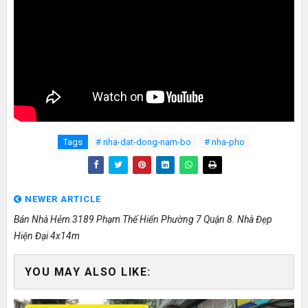
Tags
# nha-dat-dong-nam-bo
# nha-pho
NEWER ARTICLE
Bán Nhà Hẻm 3189 Phạm Thế Hiển Phường 7 Quận 8. Nhà Đẹp
Hiện Đại 4x14m
YOU MAY ALSO LIKE: