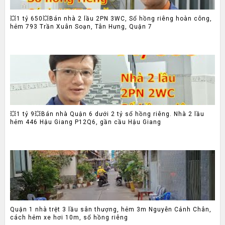
💥1 tỷ 650💥Bán nhà 2 lầu 2PN 3WC, Sổ hồng riêng hoàn công,
hẻm 793 Trần Xuân Soạn, Tân Hưng, Quận 7
💥1 tỷ 9💥Bán nhà Quận 6 dưới 2 tỷ sổ hồng riêng. Nhà 2 lầu
hẻm 446 Hậu Giang P12Q6, gần cầu Hậu Giang
Quận 1 nhà trệt 3 lầu sân thượng, hẻm 3m Nguyễn Cảnh Chân,
cách hẻm xe hơi 10m, sổ hồng riêng