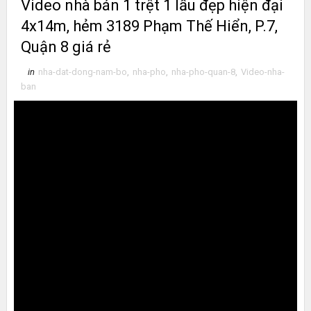
Video nhà bán 1 trệt 1 lầu đẹp hiện đại
4x14m, hẻm 3189 Phạm Thế Hiển, P.7,
Quận 8 giá rẻ
in
nha-dat-dong-nam-bo
,
nha-pho
,
nha-pho-quan-8
,
Video-nha-
ban