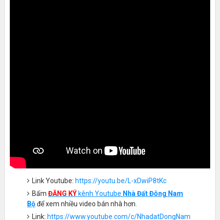
Link Youtube:
https://youtu.be/L-xDwiP8tKc
Bấm
ĐĂNG KÝ
kênh Youtube
Nhà Đất Đông Nam
Bộ
để xem nhiều video bán nhà hơn.
Link:
https://www.youtube.com/c/NhadatDongNam