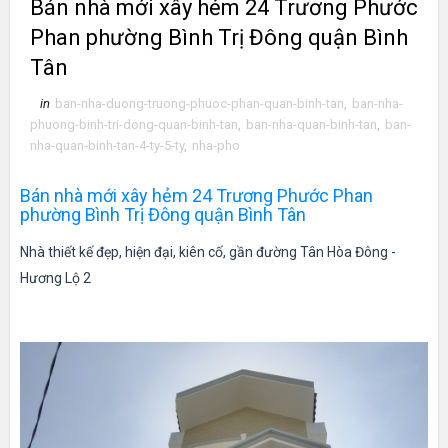
Bán nhà mới xây hẻm 24 Trương Phước
Phan phường Bình Trị Đông quận Bình
Tân
in
ban-nha-duong-truong-phuoc-phan-quan-binh-tan
,
ban-nha-
phuong-binh-tri-dong-quan-binh-tan
,
ban-nha-quan-binh-tan
,
ban-
nha-quan-binh-tan-4-ty-5-ty
,
nha-pho
Bán nhà mới xây hẻm 24 Trương Phước Phan
phường Bình Trị Đông quận Bình Tân
Nhà thiết kế đẹp, hiện đại, kiên cố, gần đường Tân Hòa Đông -
Hương Lộ 2