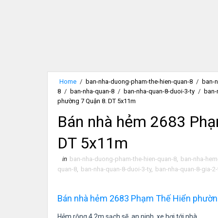
Home
/
ban-nha-duong-pham-the-hien-quan-8
/
ban-n
8
/
ban-nha-quan-8
/
ban-nha-quan-8-duoi-3-ty
/
ban-
phường 7 Quận 8. DT 5x11m
Bán nhà hẻm 2683 Phạ
DT 5x11m
in
ban-nha-duong-pham-the-hien-quan-8
,
ban-nha-hem-
quan-8
,
ban-nha-quan-8-duoi-3-ty
,
ban-nha-quan-8-gia-2-t
Bán nhà hẻm 2683 Phạm Thế Hiển phườn
Hẻm rộng 4,2m sạch sẽ, an ninh, xe hơi tới nhà