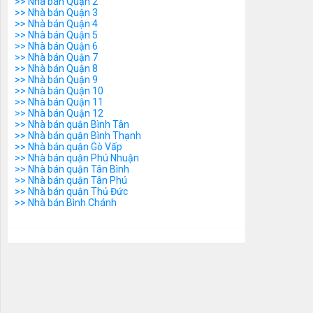
>> Nhà bán Quận 2
>> Nhà bán Quận 3
>> Nhà bán Quận 4
>> Nhà bán Quận 5
>> Nhà bán Quận 6
>> Nhà bán Quận 7
>> Nhà bán Quận 8
>> Nhà bán Quận 9
>> Nhà bán Quận 10
>> Nhà bán Quận 11
>> Nhà bán Quận 12
>> Nhà bán quận Bình Tân
>> Nhà bán quận Bình Thạnh
>> Nhà bán quận Gò Vấp
>> Nhà bán quận Phú Nhuận
>> Nhà bán quận Tân Bình
>> Nhà bán quận Tân Phú
>> Nhà bán quận Thủ Đức
>> Nhà bán Bình Chánh