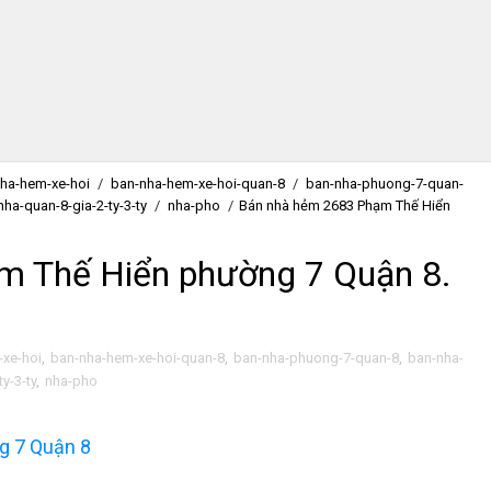
ha-hem-xe-hoi
/
ban-nha-hem-xe-hoi-quan-8
/
ban-nha-phuong-7-quan-
nha-quan-8-gia-2-ty-3-ty
/
nha-pho
/
Bán nhà hẻm 2683 Phạm Thế Hiển
m Thế Hiển phường 7 Quận 8.
xe-hoi
,
ban-nha-hem-xe-hoi-quan-8
,
ban-nha-phuong-7-quan-8
,
ban-nha-
y-3-ty
,
nha-pho
g 7 Quận 8