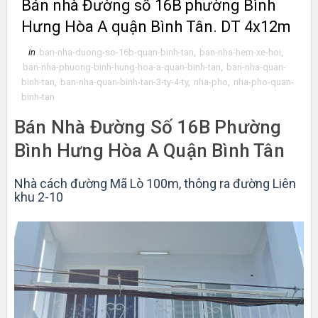
Bán nhà Đường số 16B phường Bình
Hưng Hòa A quận Bình Tân. DT 4x12m
in
ban-nha-duong-so-16b-quan-binh-tan
,
ban-nha-hem-xe-hoi
,
ban-nha-phuong-binh-hung-hoa-a-quan-binh-tan
,
ban-nha-quan-
binh-tan
,
ban-nha-quan-binh-tan-3-ty-4-ty
,
nha-pho
,
nha-pho-quan-
binh-tan
Bán Nhà Đường Số 16B Phường
Bình Hưng Hòa A Quận Bình Tân
Nhà cách đường Mã Lò 100m, thông ra đường Liên
khu 2-10