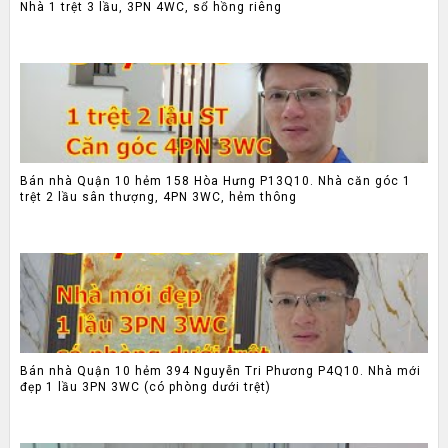
Nhà 1 trệt 3 lầu, 3PN 4WC, sổ hồng riêng
Bán nhà Quận 10 hẻm 158 Hòa Hưng P13Q10. Nhà căn góc 1
trệt 2 lầu sân thượng, 4PN 3WC, hẻm thông
Bán nhà Quận 10 hẻm 394 Nguyễn Tri Phương P4Q10. Nhà mới
đẹp 1 lầu 3PN 3WC (có phòng dưới trệt)