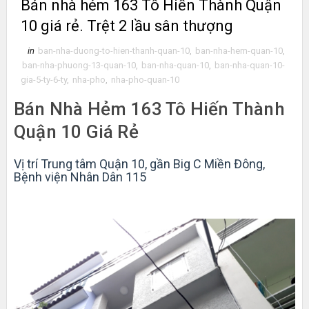
Bán nhà hẻm 163 Tô Hiến Thành Quận
10 giá rẻ. Trệt 2 lầu sân thượng
in
ban-nha-duong-to-hien-thanh-quan-10
,
ban-nha-hem-quan-10
,
ban-nha-phuong-13-quan-10
,
ban-nha-quan-10
,
ban-nha-quan-10-
gia-5-ty-6-ty
,
nha-pho
,
nha-pho-quan-10
Bán Nhà Hẻm 163 Tô Hiến Thành
Quận 10 Giá Rẻ
Vị trí Trung tâm Quận 10, gần Big C Miền Đông,
Bệnh viện Nhân Dân 115