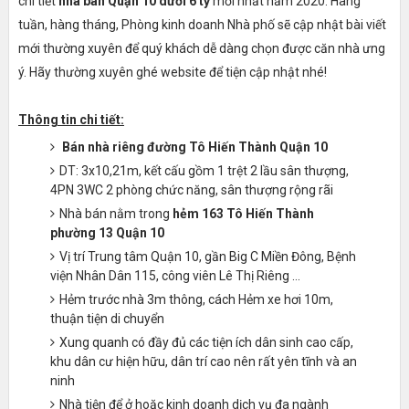
chi tiết
nhà bán Quận 10 dưới 6 tỷ
mới nhất năm 2020. Hàng
tuần, hàng tháng, Phòng kinh doanh Nhà phố sẽ cập nhật bài viết
mới thường xuyên để quý khách dễ dàng chọn được căn nhà ưng
ý. Hãy thường xuyên ghé website để tiện cập nhật nhé!
Thông tin chi tiết:
Bán nhà riêng đường Tô Hiến Thành Quận 10
DT: 3x10,21m, kết cấu gồm 1 trệt 2 lầu sân thượng,
4PN 3WC 2 phòng chức năng, sân thượng rộng rãi
Nhà bán nằm trong
hẻm 163 Tô Hiến Thành
phường 13 Quận 10
Vị trí Trung tâm Quận 10, gần Big C Miền Đông, Bệnh
viện Nhân Dân 115, công viên Lê Thị Riêng ...
Hẻm trước nhà 3m thông, cách Hẻm xe hơi 10m,
thuận tiện di chuyển
Xung quanh có đầy đủ các tiện ích dân sinh cao cấp,
khu dân cư hiện hữu, dân trí cao nên rất yên tĩnh và an
ninh
Nhà tiện để ở hoặc kinh doanh dịch vụ đa ngành