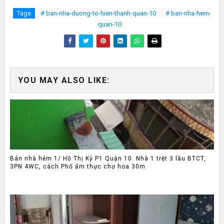
Tags
# ban-nha-duong-to-hien-thanh-quan-10
# ban-nha-hem-
quan-10
YOU MAY ALSO LIKE:
Bán nhà hẻm 1/ Hồ Thị Kỷ P1 Quận 10. Nhà 1 trệt 3 lầu BTCT,
3PN 4WC, cách Phố ẩm thực chợ hoa 30m