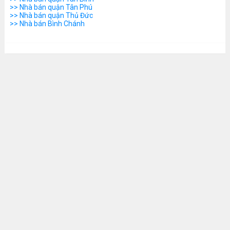
>> Nhà bán quận Tân Phú
>> Nhà bán quận Thủ Đức
>> Nhà bán Bình Chánh