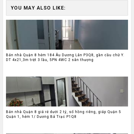
YOU MAY ALSO LIKE:
Bán nhà Quận 8 hẻm 184 Âu Dương Lân P3Q8, gần cầu chữ Y.
DT 4x21,3m trệt 3 lầu, 5PN 4WC 2 sân thượng
Bán nhà Quận 8 giá rẻ dưới 2 tỷ, sổ hồng riêng, giáp Quận 5
Quận 1, hẻm 1/ Dương Bá Trạc P1Q8