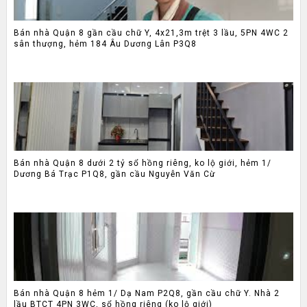
Bán nhà Quận 8 gần cầu chữ Y, 4x21,3m trệt 3 lầu, 5PN 4WC 2
sân thượng, hẻm 184 Âu Dương Lân P3Q8
Bán nhà Quận 8 dưới 2 tỷ sổ hồng riêng, ko lộ giới, hẻm 1/
Dương Bá Trạc P1Q8, gần cầu Nguyễn Văn Cừ
Bán nhà Quận 8 hẻm 1/ Dạ Nam P2Q8, gần cầu chữ Y. Nhà 2
lầu BTCT 4PN 3WC, sổ hồng riêng (ko lộ giới)