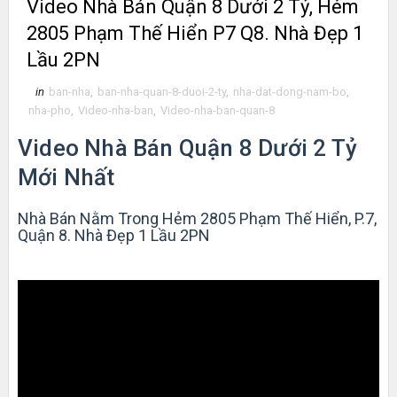
Video Nhà Bán Quận 8 Dưới 2 Tỷ, Hẻm
2805 Phạm Thế Hiển P7 Q8. Nhà Đẹp 1
Lầu 2PN
in
ban-nha
,
ban-nha-quan-8-duoi-2-ty
,
nha-dat-dong-nam-bo
,
nha-pho
,
Video-nha-ban
,
Video-nha-ban-quan-8
Video Nhà Bán Quận 8 Dưới 2 Tỷ
Mới Nhất
Nhà Bán Nằm Trong Hẻm 2805 Phạm Thế Hiển, P.7,
Quận 8. Nhà Đẹp 1 Lầu 2PN