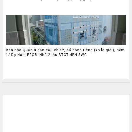
Bán nhà Quận 8 gần cầu chữ Y, sổ hồng riêng (ko lộ giới), hẻm
1/ Dạ Nam P2Q8. Nhà 2 lầu BTCT 4PN 3WC