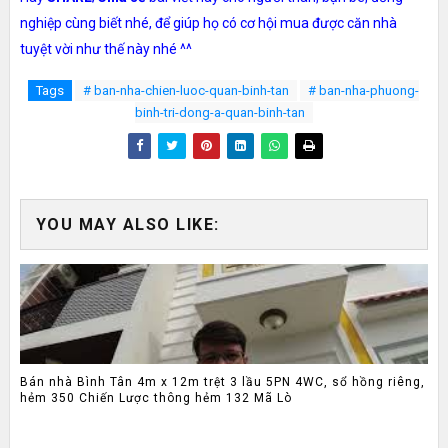
nghiệp cùng biết nhé, để giúp họ có cơ hội mua được căn nhà
tuyệt vời như thế này nhé ^^
Tags
# ban-nha-chien-luoc-quan-binh-tan
# ban-nha-phuong-
binh-tri-dong-a-quan-binh-tan
YOU MAY ALSO LIKE:
Bán nhà Bình Tân 4m x 12m trệt 3 lầu 5PN 4WC, sổ hồng riêng,
hẻm 350 Chiến Lược thông hẻm 132 Mã Lò