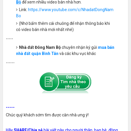
Bộ
để xem nhiều video bán nhà hơn.
Link:
https://www.youtube.com/c/NhadatDongNam
Bo
(Nhớ bấm thêm cái chuông để nhận thông báo khi
có video bán nhà mới nhất nhé)
-----
Nhà đất Đông Nam Bộ
chuyên nhận ký gửi
mua bán
nhà đất quận Bình Tân
và các khu vực khác
------
-----
Chúc quý khách sớm tìm được căn nhà ưng ý!
Hãy
SHARE/Chia sẻ
bài viết này cho người thân, bạn bè, đồng