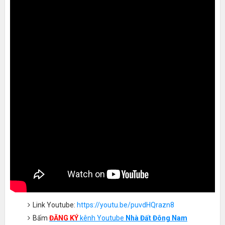
Link Youtube:
https://youtu.be/puvdHQrazn8
Bấm
ĐĂNG KÝ
kênh Youtube
Nhà Đất Đông Nam