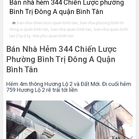
Bán nhà hẻm 344 Chiến Lược phường
Bình Trị Đông A quận Bình Tân
in
ban-nha-chien-luoc-quan-binh-tan
,
ban-nha-phuong-binh-tri-
dong-a-quan-binh-tan
,
ban-nha-quan-binh-tan
,
ban-nha-quan-binh-
tan-2-ty-3-ty
,
nha-pho-quan-binh-tan
Bán Nhà Hẻm 344 Chiến Lược
Phường Bình Trị Đông A Quận
Bình Tân
Hẻm 4m thông Hương Lộ 2 và Đất Mới. Đi cuối hẻm
759 Hương Lộ 2 rẽ trái tới liền