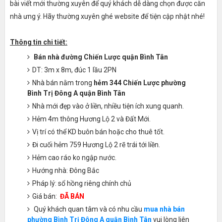
bài viết mới thường xuyên để quý khách dễ dàng chọn được căn
nhà ưng ý. Hãy thường xuyên ghé website để tiện cập nhật nhé!
Thông tin chi tiết:
Bán nhà đường Chiến Lược quận Bình Tân
DT: 3m x 8m, đúc 1 lầu 2PN
Nhà bán nằm trong
hẻm 344 Chiến Lược phường
Bình Trị Đông A quận Bình Tân
Nhà mới đẹp vào ở liền, nhiều tiện ích xung quanh.
Hẻm 4m thông Hương Lộ 2 và Đất Mới.
Vị trí có thể KD buôn bán hoặc cho thuê tốt.
Đi cuối hẻm 759 Hương Lộ 2 rẽ trái tới liền.
Hẻm cao ráo ko ngập nước.
Hướng nhà: Đông Bắc
Pháp lý: sổ hồng riêng chính chủ
Giá bán:
ĐÃ BÁN
Quý khách quan tâm và có nhu cầu
mua nhà bán
phường Bình Trị Đông A quận Bình Tân
vui lòng liên