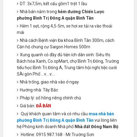
DT: 3x7,5m, kết cấu gồm1 trệt 1 lầu
Nhà bán nằm trong
hẻm đường Chiến Lược
phường Bình Trị Đông A quận Bình Tân
Hẻm 1 sẹt, rộng 4,5-5m, xe hơi xe tải ra vào thoải
mái
Nhà cách Bệnh viện Đa khoa Bình Tân 300m, cách
Căn hộ chung cư Saigon Homes 500m
Xung quanh có đầy đủ tiện ích dân sinh: Siêu thị
Bách hóa Xanh, Co.opMart, chợ Bình Trị Đông, Trường
tiểu học Bình Trị Đông A, Trung tâm hội nghị tiệc cưới
SÀi gòn Phố ...v....v....
Nhà trống, giao nhà vào ở ngay
Hướng nhà: Tây Bắc
Pháp lý: sổ hồng riêng chính chủ
Giá bán:
ĐÃ BÁN
Quý khách quan tâm và có nhu cầu
mua nhà bán
phường Bình Trị Đông A quận Bình Tân
vui lòng liên
hệ Phòng kinh doanh Nhà phố
Nhà đất Đông Nam Bộ
Hotline: 0915.987.168 - Mr.Trường Sơn