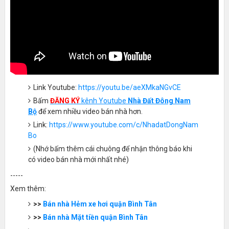
Link Youtube:
https://youtu.be/aeXMkaNGvCE
Bấm
ĐĂNG KÝ
kênh Youtube
Nhà Đất Đông Nam
Bộ
để xem nhiều video bán nhà hơn.
Link:
https://www.youtube.com/c/NhadatDongNam
Bo
(Nhớ bấm thêm cái chuông để nhận thông báo khi
có video bán nhà mới nhất nhé)
-----
Xem thêm:
>>
Bán nhà Hẻm xe hơi quận Bình Tân
>>
Bán nhà Mặt tiền quận Bình Tân