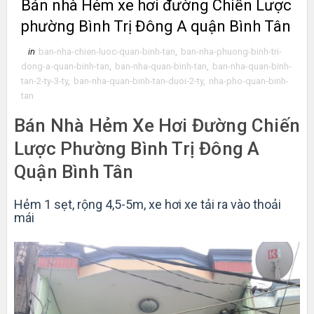
Bán nhà Hẻm xe hơi đường Chiến Lược
phường Bình Trị Đông A quận Bình Tân
in
ban-nha-chien-luoc-quan-binh-tan
,
ban-nha-phuong-binh-tri-
dong-a-quan-binh-tan
,
ban-nha-quan-binh-tan
,
ban-nha-quan-binh-
tan-2-ty-3-ty
,
ban-nha-quan-binh-tan-duoi-2-ty
,
nha-pho-quan-binh-
tan
Bán Nhà Hẻm Xe Hơi Đường Chiến
Lược Phường Bình Trị Đông A
Quận Bình Tân
Hẻm 1 sẹt, rộng 4,5-5m, xe hơi xe tải ra vào thoải
mái