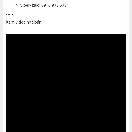
Viber/zalo: 0916.973.573
-----
Xem video nhà bán: