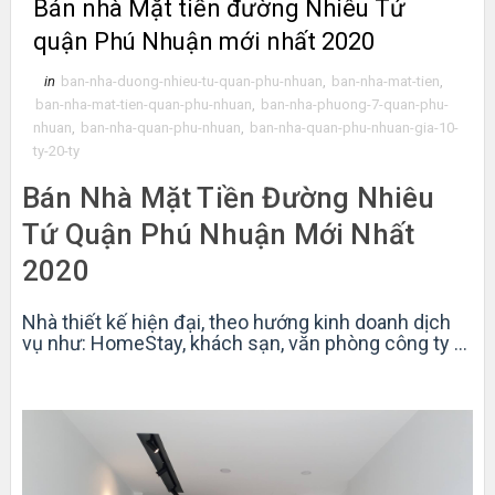
Bán nhà Mặt tiền đường Nhiêu Tứ
quận Phú Nhuận mới nhất 2020
in
ban-nha-duong-nhieu-tu-quan-phu-nhuan
,
ban-nha-mat-tien
,
ban-nha-mat-tien-quan-phu-nhuan
,
ban-nha-phuong-7-quan-phu-
nhuan
,
ban-nha-quan-phu-nhuan
,
ban-nha-quan-phu-nhuan-gia-10-
ty-20-ty
Bán Nhà Mặt Tiền Đường Nhiêu
Tứ Quận Phú Nhuận Mới Nhất
2020
Nhà thiết kế hiện đại, theo hướng kinh doanh dịch
vụ như: HomeStay, khách sạn, văn phòng công ty ...