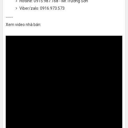
Hotline: 0915.987.168 - Mr.Trường Sơn
Viber/zalo: 0916.973.573
-----
Xem video nhà bán: