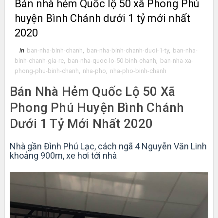
Bán nhà hẻm Quốc lộ 50 xã Phong Phú
huyện Bình Chánh dưới 1 tỷ mới nhất
2020
in
ban-nha-binh-chanh
,
ban-nha-binh-chanh-duoi-1-ty
,
ban-nha-
binh-chanh-gia-re
,
ban-nha-quoc-lo-50-binh-chanh
,
ban-nha-xa-
phong-phu-binh-chanh
,
nha-pho
,
nha-pho-binh-chanh
Bán Nhà Hẻm Quốc Lộ 50 Xã
Phong Phú Huyện Bình Chánh
Dưới 1 Tỷ Mới Nhất 2020
Nhà gần Đình Phú Lạc, cách ngã 4 Nguyễn Văn Linh
khoảng 900m, xe hơi tới nhà