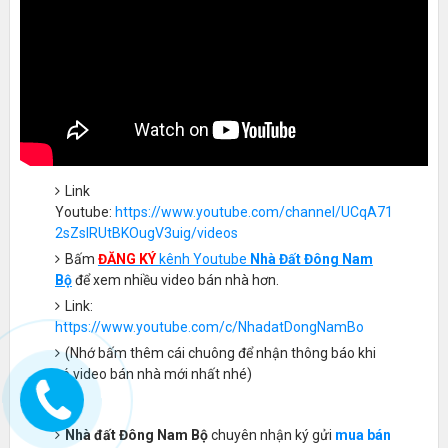
Link
Youtube:
https://www.youtube.com/channel/UCqA71
2sZsIRUtBKOugV3uig/videos
Bấm
ĐĂNG KÝ
kênh Youtube
Nhà Đất Đông Nam
Bộ
để xem nhiều video bán nhà hơn.
Link:
https://www.youtube.com/c/NhadatDongNamBo
(Nhớ bấm thêm cái chuông để nhận thông báo khi
có video bán nhà mới nhất nhé)
-----
Nhà đất Đông Nam Bộ
chuyên nhận ký gửi
mua bán