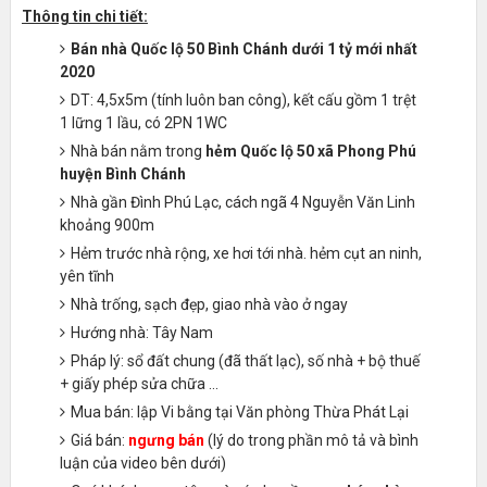
Thông tin chi tiết:
Bán nhà Quốc lộ 50 Bình Chánh dưới 1 tỷ mới nhất
2020
DT: 4,5x5m (tính luôn ban công), kết cấu gồm 1 trệt
1 lững 1 lầu, có 2PN 1WC
Nhà bán nằm trong
hẻm Quốc lộ 50 xã Phong Phú
huyện Bình Chánh
Nhà gần Đình Phú Lạc, cách ngã 4 Nguyễn Văn Linh
khoảng 900m
Hẻm trước nhà rộng, xe hơi tới nhà. hẻm cụt an ninh,
yên tĩnh
Nhà trống, sạch đẹp, giao nhà vào ở ngay
Hướng nhà: Tây Nam
Pháp lý: sổ đất chung (đã thất lạc), số nhà + bộ thuế
+ giấy phép sửa chữa ...
Mua bán: lập Vi bằng tại Văn phòng Thừa Phát Lại
Giá bán:
ngưng bán
(lý do trong phần mô tả và bình
luận của video bên dưới)