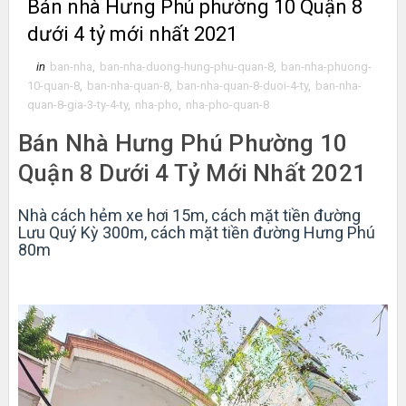
Bán nhà Hưng Phú phường 10 Quận 8
dưới 4 tỷ mới nhất 2021
in
ban-nha
,
ban-nha-duong-hung-phu-quan-8
,
ban-nha-phuong-
10-quan-8
,
ban-nha-quan-8
,
ban-nha-quan-8-duoi-4-ty
,
ban-nha-
quan-8-gia-3-ty-4-ty
,
nha-pho
,
nha-pho-quan-8
Bán Nhà Hưng Phú Phường 10
Quận 8 Dưới 4 Tỷ Mới Nhất 2021
Nhà cách hẻm xe hơi 15m, cách mặt tiền đường
Lưu Quý Kỳ 300m, cách mặt tiền đường Hưng Phú
80m