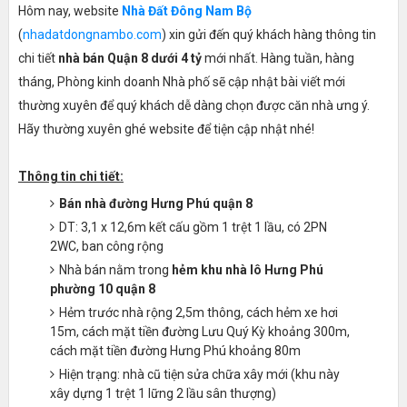
Hôm nay, website
Nhà Đất Đông Nam Bộ
(
nhadatdongnambo.com
) xin gửi đến quý khách hàng thông tin
chi tiết
nhà bán Quận 8 dưới 4 tỷ
mới nhất. Hàng tuần, hàng
tháng, Phòng kinh doanh Nhà phố sẽ cập nhật bài viết mới
thường xuyên để quý khách dễ dàng chọn được căn nhà ưng ý.
Hãy thường xuyên ghé website để tiện cập nhật nhé!
Thông tin chi tiết:
Bán nhà đường Hưng Phú quận 8
DT: 3,1 x 12,6m kết cấu gồm 1 trệt 1 lầu, có 2PN
2WC, ban công rộng
Nhà bán nằm trong
hẻm khu nhà lô Hưng Phú
phường 10 quận 8
Hẻm trước nhà rộng 2,5m thông, cách hẻm xe hơi
15m, cách mặt tiền đường Lưu Quý Kỳ khoảng 300m,
cách mặt tiền đường Hưng Phú khoảng 80m
Hiện trạng: nhà cũ tiện sửa chữa xây mới (khu này
xây dựng 1 trệt 1 lững 2 lầu sân thượng)