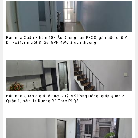
Bán nhà Quận 8 hẻm 184 Âu Dương Lân P3Q8, gần cầu chữ Y.
DT 4x21,3m trệt 3 lầu, 5PN 4WC 2 sân thượng
Bán nhà Quận 8 giá rẻ dưới 2 tỷ, sổ hồng riêng, giáp Quận 5
Quận 1, hẻm 1/ Dương Bá Trạc P1Q8