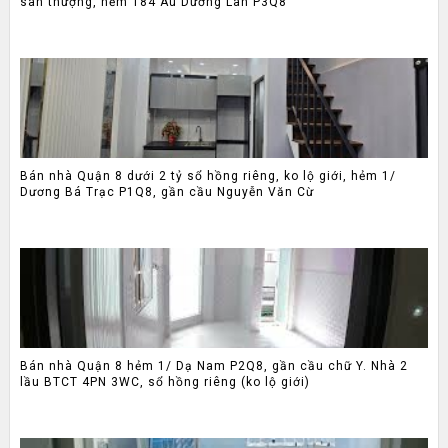
sân thượng, hẻm 184 Âu Dương Lân P3Q8
Bán nhà Quận 8 dưới 2 tỷ sổ hồng riêng, ko lộ giới, hẻm 1/
Dương Bá Trạc P1Q8, gần cầu Nguyễn Văn Cừ
Bán nhà Quận 8 hẻm 1/ Dạ Nam P2Q8, gần cầu chữ Y. Nhà 2
lầu BTCT 4PN 3WC, sổ hồng riêng (ko lộ giới)