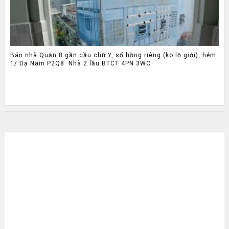
Bán nhà Quận 8 gần cầu chữ Y, sổ hồng riêng (ko lộ giới), hẻm
1/ Dạ Nam P2Q8. Nhà 2 lầu BTCT 4PN 3WC