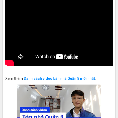
-----
Xem thêm
Danh sách video bán nhà Quận 8 mới nhất
: