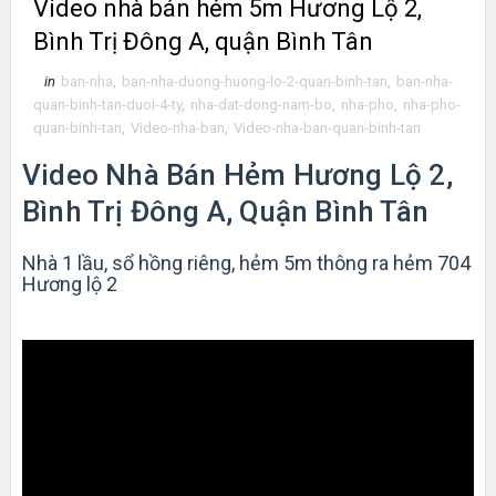
Video nhà bán hẻm 5m Hương Lộ 2,
Bình Trị Đông A, quận Bình Tân
in
ban-nha
,
ban-nha-duong-huong-lo-2-quan-binh-tan
,
ban-nha-
quan-binh-tan-duoi-4-ty
,
nha-dat-dong-nam-bo
,
nha-pho
,
nha-pho-
quan-binh-tan
,
Video-nha-ban
,
Video-nha-ban-quan-binh-tan
Video Nhà Bán Hẻm Hương Lộ 2,
Bình Trị Đông A, Quận Bình Tân
Nhà 1 lầu, sổ hồng riêng, hẻm 5m thông ra hẻm 704
Hương lộ 2