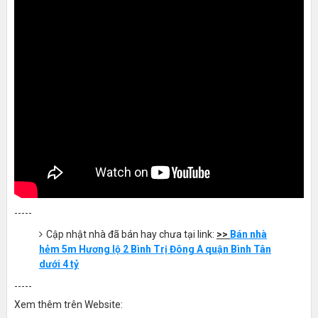
-----
Cập nhật nhà đã bán hay chưa tại link:
>>
Bán nhà
hẻm 5m Hương lộ 2 Bình Trị Đông A quận Bình Tân
dưới 4 tỷ
-----
Xem thêm trên Website: