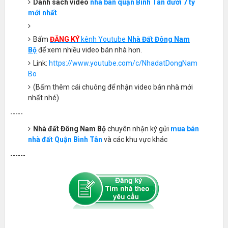
Danh sách
video
nhà bán quận Bình Tân dưới 7 tỷ
mới nhất
Bấm
ĐĂNG KÝ
kênh Youtube
Nhà Đất Đông Nam
Bộ
để xem nhiều video bán nhà hơn.
Link:
https://www.youtube.com/c/NhadatDongNam
Bo
(Bấm thêm cái chuông để nhận video bán nhà mới
nhất nhé)
-----
Nhà đất Đông Nam Bộ
chuyên nhận ký gửi
mua bán
nhà đất Quận Bình Tân
và các khu vực khác
------