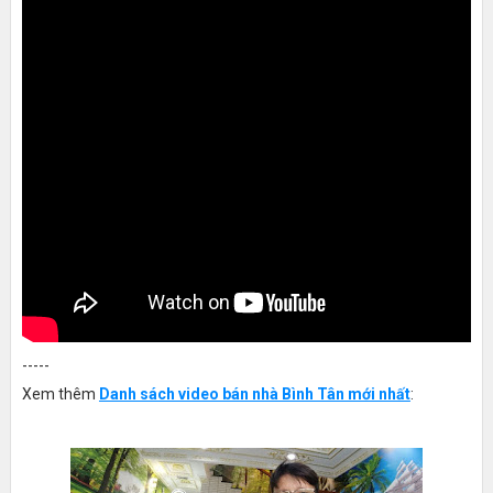
-----
Xem thêm
Danh sách video bán nhà Bình Tân mới nhất
: