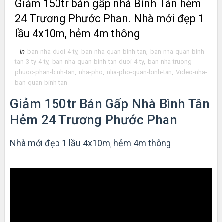
Giảm 150tr bán gấp nhà Bình Tân hẻm
24 Trương Phước Phan. Nhà mới đẹp 1
lầu 4x10m, hẻm 4m thông
in
ban-nha-duoi-4-ty
,
ban-nha-quan-binh-tan
,
ban-nha-quan-binh-
tan-3-ty-4-ty
,
ban-nha-quan-binh-tan-duoi-4-ty
,
ban-nha-truong-
phuoc-phan-binh-tan
,
nha-pho
,
nha-pho-quan-binh-tan
,
Video-nha-
ban-quan-binh-tan
Giảm 150tr Bán Gấp Nhà Bình Tân
Hẻm 24 Trương Phước Phan
Nhà mới đẹp 1 lầu 4x10m, hẻm 4m thông