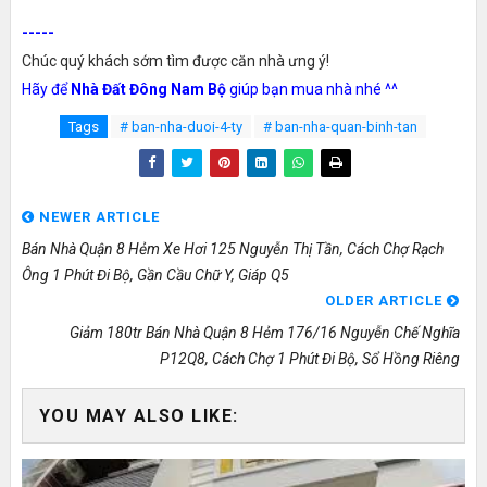
-----
Chúc quý khách sớm tìm được căn nhà ưng ý!
Hãy để
Nhà Đất Đông Nam Bộ
giúp bạn mua nhà nhé ^^
Tags
# ban-nha-duoi-4-ty
# ban-nha-quan-binh-tan
NEWER ARTICLE
Bán Nhà Quận 8 Hẻm Xe Hơi 125 Nguyễn Thị Tần, Cách Chợ Rạch
Ông 1 Phút Đi Bộ, Gần Cầu Chữ Y, Giáp Q5
OLDER ARTICLE
Giảm 180tr Bán Nhà Quận 8 Hẻm 176/16 Nguyễn Chế Nghĩa
P12Q8, Cách Chợ 1 Phút Đi Bộ, Sổ Hồng Riêng
YOU MAY ALSO LIKE: