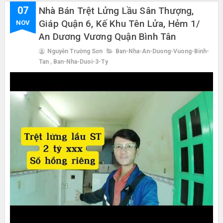
07
Nhà Bán Trệt Lửng Lầu Sân Thượng,
Giáp Quận 6, Kế Khu Tên Lửa, Hẻm 1/
NOV
An Dương Vương Quận Bình Tân
Nguyễn Trường Sơn
Ban-Nha-An-Duong-Vuong-Binh-
Tan
,
Ban-Nha-Duoi-3-Ty